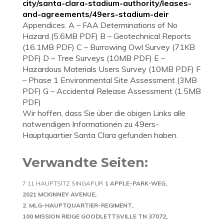
city/santa-clara-stadium-authority/leases-
and-agreements/49ers-stadium-deir
Appendices. A – FAA Determinations of No
Hazard (5.6MB PDF) B – Geotechnical Reports
(16.1MB PDF) C – Burrowing Owl Survey (71KB
PDF) D – Tree Surveys (10MB PDF) E –
Hazardous Materials Users Survey (10MB PDF) F
– Phase 1 Environmental Site Assessment (3MB
PDF) G – Accidental Release Assessment (1.5MB
PDF)
Wir hoffen, dass Sie über die obigen Links alle
notwendigen Informationen zu 49ers-
Hauptquartier Santa Clara gefunden haben.
Verwandte Seiten:
7 11 HAUPTSITZ SINGAPUR
1 APPLE-PARK-WEG
2021 MCKINNEY AVENUE
2. MLG-HAUPTQUARTIER-REGIMENT
100 MISSION RIDGE GOODLETTSVILLE TN 37072