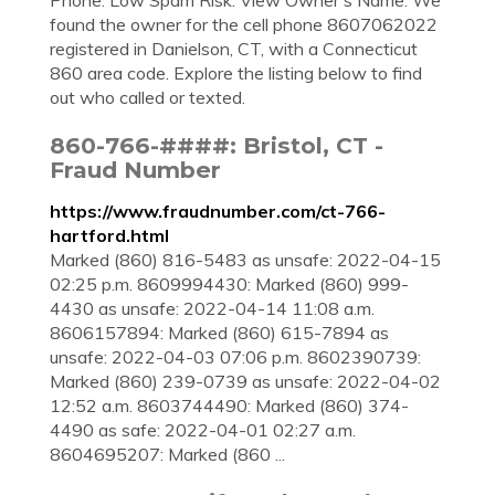
Phone. Low Spam Risk. View Owner's Name. We
found the owner for the cell phone 8607062022
registered in Danielson, CT, with a Connecticut
860 area code. Explore the listing below to find
out who called or texted.
860-766-####: Bristol, CT -
Fraud Number
https://www.fraudnumber.com/ct-766-
hartford.html
Marked (860) 816-5483 as unsafe: 2022-04-15
02:25 p.m. 8609994430: Marked (860) 999-
4430 as unsafe: 2022-04-14 11:08 a.m.
8606157894: Marked (860) 615-7894 as
unsafe: 2022-04-03 07:06 p.m. 8602390739:
Marked (860) 239-0739 as unsafe: 2022-04-02
12:52 a.m. 8603744490: Marked (860) 374-
4490 as safe: 2022-04-01 02:27 a.m.
8604695207: Marked (860 ...