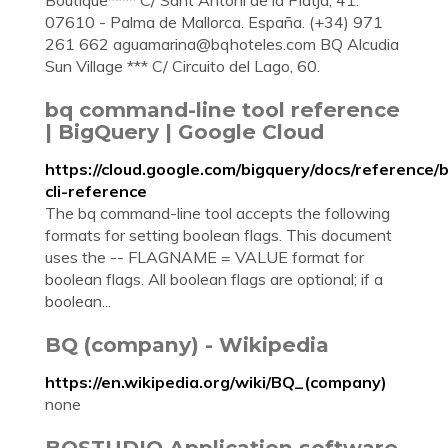
Boutique**** C/ Sant Antoni de la Platja, 41.
07610 - Palma de Mallorca. España. (+34) 971
261 662
aguamarina@bqhoteles.com
BQ Alcudia
Sun Village *** C/ Circuito del Lago, 60.
bq command-line tool reference
| BigQuery | Google Cloud
https://cloud.google.com/bigquery/docs/reference/
cli-reference
The bq command-line tool accepts the following
formats for setting boolean flags. This document
uses the -- FLAGNAME = VALUE format for
boolean flags. All boolean flags are optional; if a
boolean...
BQ (company) - Wikipedia
https://en.wikipedia.org/wiki/BQ_(company)
none
BQSTUDIO Application software