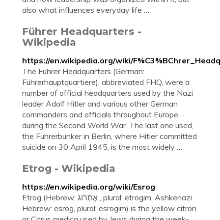
also what influences everyday life …
Führer Headquarters -
Wikipedia
https://en.wikipedia.org/wiki/F%C3%BChrer_Head
The Führer Headquarters (German:
Führerhauptquartiere), abbreviated FHQ, were a
number of official headquarters used by the Nazi
leader Adolf Hitler and various other German
commanders and officials throughout Europe
during the Second World War. The last one used,
the Führerbunker in Berlin, where Hitler committed
suicide on 30 April 1945, is the most widely …
Etrog - Wikipedia
https://en.wikipedia.org/wiki/Esrog
Etrog (Hebrew: אֶתְרוֹג ‎, plural: etrogim; Ashkenazi
Hebrew: esrog, plural: esrogim) is the yellow citron
or Citrus medica used by Jews during the week-