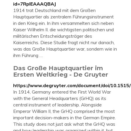
id=7RplEAAAQBAJ
1914 trat Deutschland mit dem Großen
Hauptquartier als zentralem Führungsinstrument
in den Krieg ein. In ihm versammelten sich neben
Kaiser Wilhelm II. die wichtigsten politischen und
militärischen Entscheidungsträger des
Kaiserreichs. Diese Studie fragt nicht nur danach,
was das Große Hauptquartier war, sondern wie in
ihm Führung …
Das Große Hauptquartier im
Ersten Weltkrieg - De Gruyter
https://www.degruyter.com/document/doi/10.151
In 1914, Germany entered the First World War
with the General Headquarters (GrHQ) as its
central instrument of leadership. Alongside
Emperor William II, the GrHQ comprised the most
important decision-makers in the German Empire.
This study does not just ask what the GrHQ was
and how leadership was organized within it, but