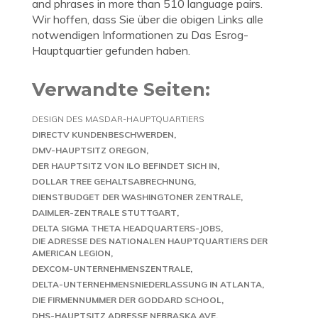
and phrases in more than 510 language pairs.
Wir hoffen, dass Sie über die obigen Links alle
notwendigen Informationen zu Das Esrog-
Hauptquartier gefunden haben.
Verwandte Seiten:
DESIGN DES MASDAR-HAUPTQUARTIERS
DIRECTV KUNDENBESCHWERDEN
DMV-HAUPTSITZ OREGON
DER HAUPTSITZ VON ILO BEFINDET SICH IN
DOLLAR TREE GEHALTSABRECHNUNG
DIENSTBUDGET DER WASHINGTONER ZENTRALE
DAIMLER-ZENTRALE STUTTGART
DELTA SIGMA THETA HEADQUARTERS-JOBS
DIE ADRESSE DES NATIONALEN HAUPTQUARTIERS DER
AMERICAN LEGION
DEXCOM-UNTERNEHMENSZENTRALE
DELTA-UNTERNEHMENSNIEDERLASSUNG IN ATLANTA
DIE FIRMENNUMMER DER GODDARD SCHOOL
DHS-HAUPTSITZ ADRESSE NEBRASKA AVE