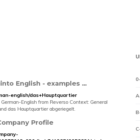
U
0
 into English - examples …
rman-english/das+Hauptquartier
A
in German-English from Reverso Context: General
nd das Hauptquartier abgeriegelt.
B
Company Profile
C
ompany-