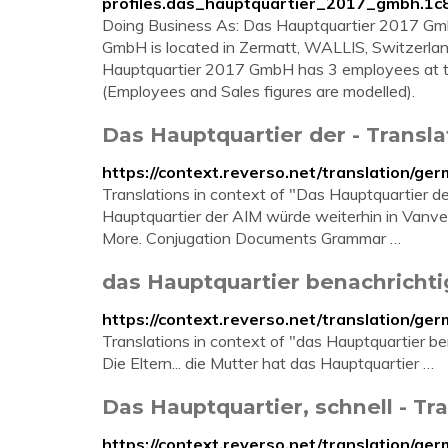
profiles.das_hauptquartier_2017_gmbh.1
Doing Business As: Das Hauptquartier 2017 Gm
GmbH is located in Zermatt, WALLIS, Switzerland
Hauptquartier 2017 GmbH has 3 employees at th
(Employees and Sales figures are modelled).
Das Hauptquartier der - Transla
https://context.reverso.net/translation/g
Translations in context of "Das Hauptquartier 
Hauptquartier der AIM würde weiterhin in Vanve
More. Conjugation Documents Grammar …
das Hauptquartier benachrichtig
https://context.reverso.net/translation/g
Translations in context of "das Hauptquartier b
Die Eltern... die Mutter hat das Hauptquartier …
Das Hauptquartier, schnell - Tra
https://context.reverso.net/translation/g