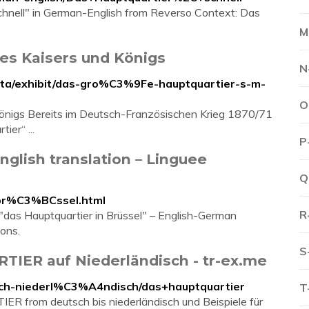
schnell" in German-English from Reverso Context: Das
M
es Kaisers und Königs
N
beta/exhibit/das-gro%C3%9Fe-hauptquartier-s-m-
O
Königs Bereits im Deutsch-Französischen Krieg 1870/71
ier“ ...
P
nglish translation – Linguee
Q
+br%C3%BCssel.html
R
das Hauptquartier in Brüssel" – English-German
ions.
S
ER auf Niederländisch - tr-ex.me
sch-niederl%C3%A4ndisch/das+hauptquartier
T
from deutsch bis niederländisch und Beispiele für