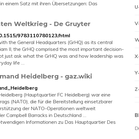
einem Satz mit ihren Übersetzungen: Das
U
ten Weltkrieg - De Gruyter
V
10.1515/9783110780123/html
W
ith the General Headquarters (GrHQ) as its central
liam II, the GrHQ comprised the most important decision-
not just ask what the GrHQ was and how leadership was
X
ryday life …
Y
mand Heidelberg - gaz.wiki
mand_Heidelberg
Z
Heidelberg (Hauptquartier FC Heidelberg) war eine
ags (NATO), die für die Bereitstellung einsetzbarer
erstützung der NATO-Operationen weltweit
 der Campbell Barracks in Deutschland …
B
 notwendigen Informationen zu Das Hauptquartier Des
D