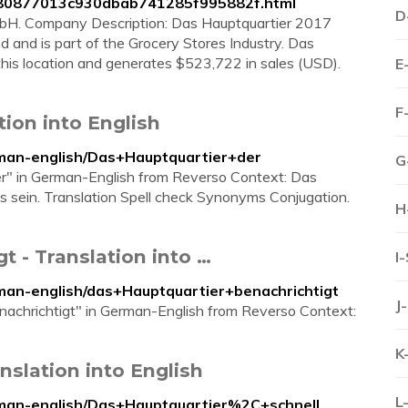
c80877013c930dbab741285f995882f.html
D
bH. Company Description: Das Hauptquartier 2017
 and is part of the Grocery Stores Industry. Das
is location and generates $523,722 in sales (USD).
E
F
tion into English
erman-english/Das+Hauptquartier+der
G
der" in German-English from Reverso Context: Das
s sein. Translation Spell check Synonyms Conjugation.
H
t - Translation into …
I
erman-english/das+Hauptquartier+benachrichtigt
J
enachrichtigt" in German-English from Reverso Context:
K
nslation into English
L
erman-english/Das+Hauptquartier%2C+schnell