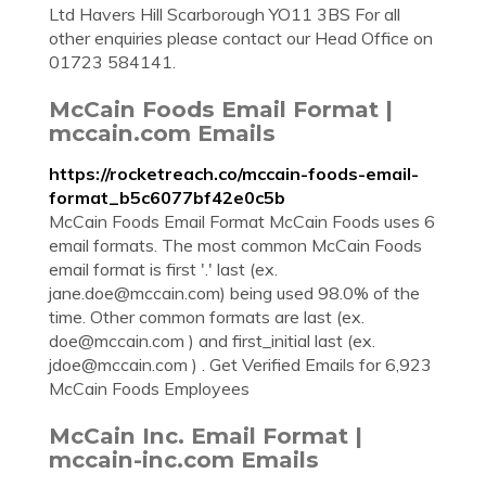
Ltd Havers Hill Scarborough YO11 3BS For all
other enquiries please contact our Head Office on
01723 584141.
McCain Foods Email Format |
mccain.com Emails
https://rocketreach.co/mccain-foods-email-
format_b5c6077bf42e0c5b
McCain Foods Email Format McCain Foods uses 6
email formats. The most common McCain Foods
email format is first '.' last (ex.
jane.doe@mccain.com
) being used 98.0% of the
time. Other common formats are last (ex.
doe@mccain.com
) and first_initial last (ex.
jdoe@mccain.com
) . Get Verified Emails for 6,923
McCain Foods Employees
McCain Inc. Email Format |
mccain-inc.com Emails