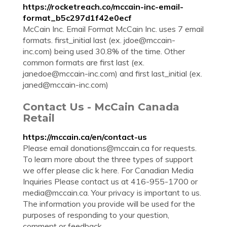
https://rocketreach.co/mccain-inc-email-
format_b5c297d1f42e0ecf
McCain Inc. Email Format McCain Inc. uses 7 email
formats. first_initial last (ex.
jdoe@mccain-
inc.com
) being used 30.8% of the time. Other
common formats are first last (ex.
janedoe@mccain-inc.com
) and first last_initial (ex.
janed@mccain-inc.com
)
Contact Us - McCain Canada
Retail
https://mccain.ca/en/contact-us
Please email
donations@mccain.ca
for requests.
To learn more about the three types of support
we offer please clic k here. For Canadian Media
Inquiries Please contact us at 416-955-1700 or
media@mccain.ca
. Your privacy is important to us.
The information you provide will be used for the
purposes of responding to your question,
comment or feedback.