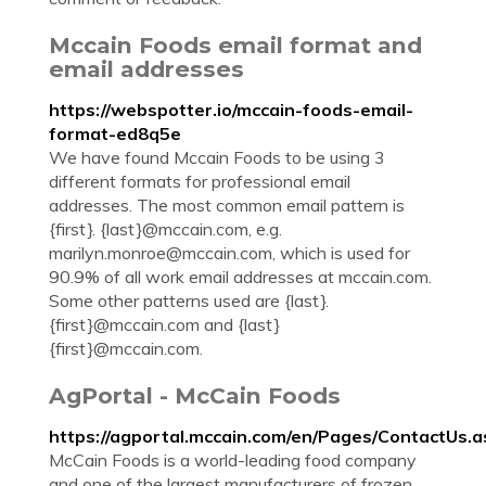
Mccain Foods email format and
email addresses
https://webspotter.io/mccain-foods-email-
format-ed8q5e
We have found Mccain Foods to be using 3
different formats for professional email
addresses. The most common email pattern is
{first}. {last}@mccain.com, e.g.
marilyn.monroe@mccain.com
, which is used for
90.9% of all work email addresses at mccain.com.
Some other patterns used are {last}.
{first}@mccain.com and {last}
{first}@mccain.com.
AgPortal - McCain Foods
https://agportal.mccain.com/en/Pages/ContactUs.a
McCain Foods is a world-leading food company
and one of the largest manufacturers of frozen