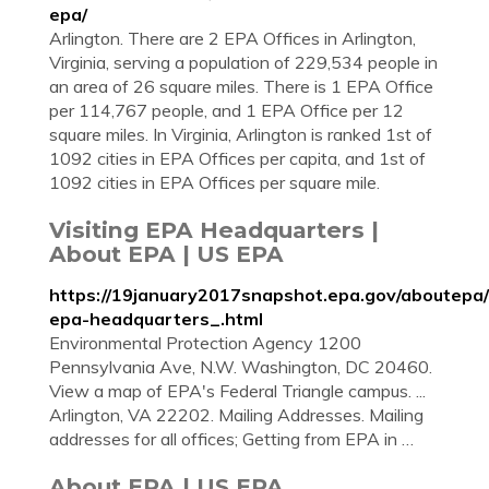
epa/
Arlington. There are 2 EPA Offices in Arlington,
Virginia, serving a population of 229,534 people in
an area of 26 square miles. There is 1 EPA Office
per 114,767 people, and 1 EPA Office per 12
square miles. In Virginia, Arlington is ranked 1st of
1092 cities in EPA Offices per capita, and 1st of
1092 cities in EPA Offices per square mile.
Visiting EPA Headquarters |
About EPA | US EPA
https://19january2017snapshot.epa.gov/aboutepa/v
epa-headquarters_.html
Environmental Protection Agency 1200
Pennsylvania Ave, N.W. Washington, DC 20460.
View a map of EPA's Federal Triangle campus. ...
Arlington, VA 22202. Mailing Addresses. Mailing
addresses for all offices; Getting from EPA in …
About EPA | US EPA