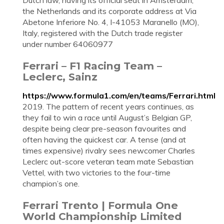
Dutch law, having its official seat in Amsterdam,
the Netherlands and its corporate address at Via
Abetone Inferiore No. 4, I-41053 Maranello (MO),
Italy, registered with the Dutch trade register
under number 64060977
Ferrari – F1 Racing Team –
Leclerc, Sainz
https://www.formula1.com/en/teams/Ferrari.html
2019. The pattern of recent years continues, as
they fail to win a race until August’s Belgian GP,
despite being clear pre-season favourites and
often having the quickest car. A tense (and at
times expensive) rivalry sees newcomer Charles
Leclerc out-score veteran team mate Sebastian
Vettel, with two victories to the four-time
champion’s one.
Ferrari Trento | Formula One
World Championship Limited