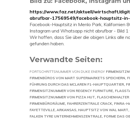
Bild zu: Facebook, Instagram u
https://www.faz.net/aktuell/wirtschaft/di
abrufbar-17569549/facebook-hauptsitz-in
Facebook-Hauptsitz in Menlo Park, Kalifornien 80
Instagram und Whatsapp nicht abrufbar - Bild 1
Wir hoffen, dass Sie über die obigen Links all
gefunden haben.
Verwandte Seiten:
FORTSCHRITTSNUMMER VON DUKE ENERGY
FIRMENSITZ
FIRMENBÜROS VON MART SUPERMARKETS SPEICHERN
F
FÜHRUNG DURCH DAS MCLAREN F1-HAUPTQUARTIER
F
FIRMENSITZNUMMER VON REGENCY FURNITURE
FLAGST
FIRMENSITZNUMMER VON PIZZA HUT
FLASCHENHALTER
FIRMENBÜRORÄUME
FAHRERZENTRALE CRACK
FINRA-H
FAYETTEVILLE, ARKANSAS, HAUPTSITZ VON WAL MART
FALKEN TYRE UNTERNEHMENSZENTRALE
FORME DAS O