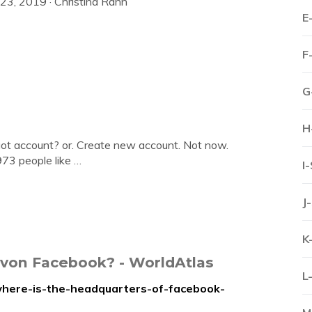
23, 2019 · Christina Rann
E
F
G
H
got account? or. Create new account. Not now.
973 people like …
I
J
K
 von Facebook? - WorldAtlas
L
where-is-the-headquarters-of-facebook-