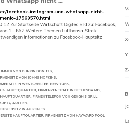
nd Whatsapp nicht …
V
gitec/facebook-instagram-und-whatsapp-nicht-
-menlo-17569570.html
W
 12 Zur Startseite Wirtschaft Digitec Bild zu: Facebook,
 von 1 - FAZ Weitere Themen Lufthansa-Streik...
e notwendigen Informationen zu Facebook-Hauptsitz
X
Y
Z
NUMMER VON DUNKIN DONUTS
IRMENSITZ VON JOHNS HOPKINS
IRMENSITZ IN WESTCHESTER, NEW YORK
AR-HAUPTQUARTIER
FIRMENZENTRALE IN BETHESDA MD
B
 HAUPTQUARTIER
FIRMENTELEFON VON GENGHIS GRILL
AUPTQUARTIER
J
FIRMENSITZ IN AUSTIN TX
BERSTE HAUPTQUARTIER
FIRMENSITZ VON HAYWARD POOL
L