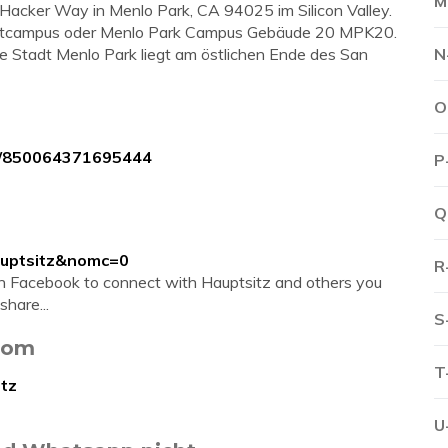
M
Hacker Way in Menlo Park, CA 94025 im Silicon Valley.
uptcampus oder Menlo Park Campus Gebäude 20 MPK20.
Stadt Menlo Park liegt am östlichen Ende des San
N
O
ts/850064371695444
P
Q
auptsitz&nomc=0
R
in Facebook to connect with Hauptsitz and others you
hare...
S
.com
T
tz
U