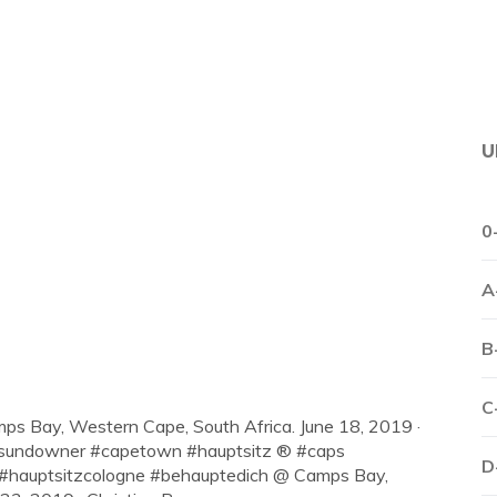
U
0
A
B
C
mps Bay, Western Cape, South Africa. June 18, 2019 ·
 #sundowner #capetown #hauptsitz ® #caps
D
s #hauptsitzcologne #behauptedich @ Camps Bay,