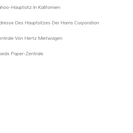
ahoo-Hauptsitz In Kalifornien
dresse Des Hauptsitzes Der Harris Corporation
entrale Von Hertz Mietwagen
pedx Paper-Zentrale