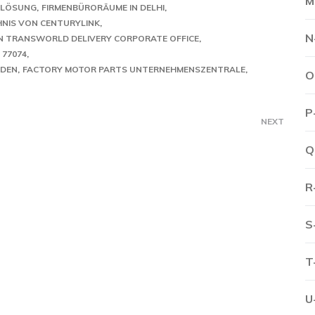
M
TLÖSUNG
FIRMENBÜRORÄUME IN DELHI
HNIS VON CENTURYLINK
N
N TRANSWORLD DELIVERY CORPORATE OFFICE
 77074
ADEN
FACTORY MOTOR PARTS UNTERNEHMENSZENTRALE
O
P
NEXT
Q
R
S
T
U