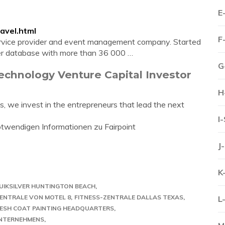
E
avel.html
F
service provider and event management company. Started
mer database with more than 36 000 …
G
Technology Venture Capital Investor
H
ss, we invest in the entrepreneurs that lead the next
I
notwendigen Informationen zu Fairpoint
J
K
UIKSILVER HUNTINGTON BEACH
ENTRALE VON MOTEL 8
FITNESS-ZENTRALE DALLAS TEXAS
L
ESH COAT PAINTING HEADQUARTERS
UNTERNEHMENS