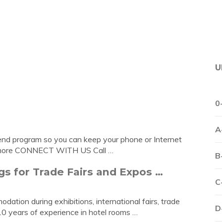
U
0
A
end program so you can keep your phone or Internet
rn more CONNECT WITH US Call …
B
gs for Trade Fairs and Expos …
C
ion during exhibitions, international fairs, trade
D
 years of experience in hotel rooms …