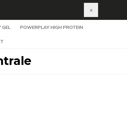
≡
 GEL
POWERPLAY HIGH PROTEIN
KT
trale