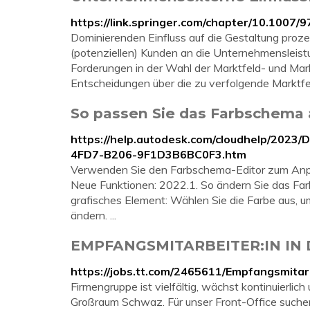
https://link.springer.com/chapter/10.1007
Dominierenden Einfluss auf die Gestaltung pro
(potenziellen) Kunden an die Unternehmenslei
Forderungen in der Wahl der Marktfeld- und Mark
Entscheidungen über die zu verfolgende Marktfe
So passen Sie das Farbschema
https://help.autodesk.com/cloudhelp/2023/
4FD7-B206-9F1D3B6BC0F3.htm
Verwenden Sie den Farbschema-Editor zum Anpa
Neue Funktionen: 2022.1. So ändern Sie das Far
grafisches Element: Wählen Sie die Farbe aus, u
ändern. ...
EMPFANGSMITARBEITER:IN IN 
https://jobs.tt.com/2465611/Empfangsmi
Firmengruppe ist vielfältig, wächst kontinuierlich
Großraum Schwaz. Für unser Front-Office suchen 