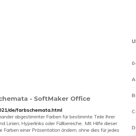
U
0
A
B
chemata - SoftMaker Office
2021/de/farbschemata.html
C
inander abgestimmter Farben für bestimmte Teile Ihrer
d Linien, Hyperlinks oder Füllbereiche.. Mit Hilfe dieser
D
e Farben einer Präsentation ändern, ohne dies für jedes