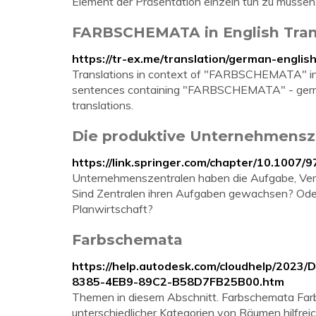
Element der Präsentation einzeln tun zu müssen
FARBSCHEMATA in English Tran
https://tr-ex.me/translation/german-engli
Translations in context of "FARBSCHEMATA" in
sentences containing "FARBSCHEMATA" - german
translations.
Die produktive Unternehmensze
https://link.springer.com/chapter/10.1007
Unternehmenszentralen haben die Aufgabe, Verb
Sind Zentralen ihren Aufgaben gewachsen? Oder d
Planwirtschaft?
Farbschemata
https://help.autodesk.com/cloudhelp/2023
8385-4EB9-89C2-B58D7FB25B00.htm
Themen in diesem Abschnitt. Farbschemata Farb
unterschiedlicher Kategorien von Räumen hilfrei