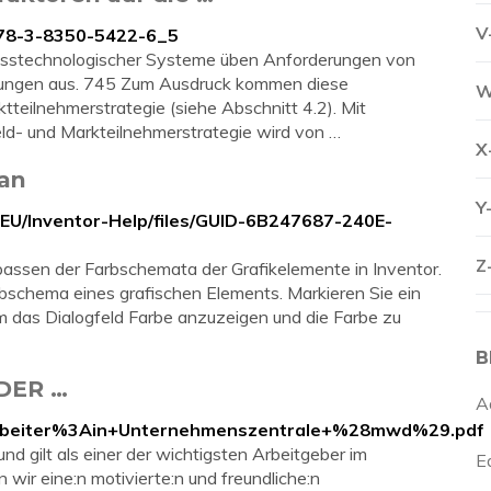
V
/978-3-8350-5422-6_5
zesstechnologischer Systeme üben Anforderungen von
stungen aus. 745 Zum Ausdruck kommen diese
W
tteilnehmerstrategie (siehe Abschnitt 4.2). Mit
ld- und Markteilnehmerstrategie wird von …
X
 an
Y
DEU/Inventor-Help/files/GUID-6B247687-240E-
Z
ssen der Farbschemata der Grafikelemente in Inventor.
bschema eines grafischen Elements. Markieren Sie ein
m das Dialogfeld Farbe anzuzeigen und die Farbe zu
B
DER …
A
tarbeiter%3Ain+Unternehmenszentrale+%28mwd%29.pdf
 und gilt als einer der wichtigsten Arbeitgeber im
E
wir eine:n motivierte:n und freundliche:n