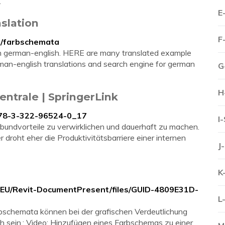
.
E
slation
F
sh/farbschemata
 german-english. HERE are many translated example
-english translations and search engine for german
G
H
ntrale | SpringerLink
/978-3-322-96524-0_17
I
undvorteile zu verwirklichen und dauerhaft zu machen.
roht eher die Produktivitätsbarriere einer internen
J
K
/DEU/Revit-DocumentPresent/files/GUID-4809E31D-
L
schemata können bei der grafischen Verdeutlichung
ch sein.; Video: Hinzufügen eines Farbschemas zu einer