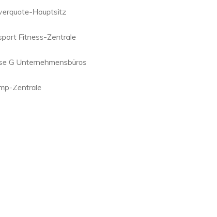
verquote-Hauptsitz
sport Fitness-Zentrale
se G Unternehmensbüros
mp-Zentrale