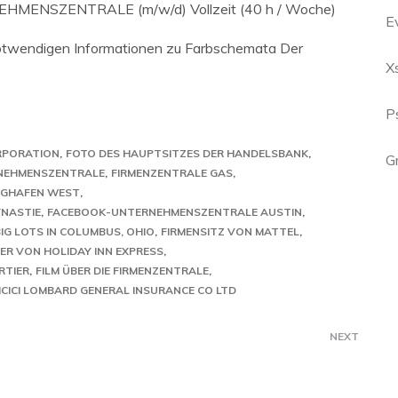
ENSZENTRALE (m/w/d) Vollzeit (40 h / Woche)
E
e notwendigen Informationen zu Farbschemata Der
X
P
RPORATION
FOTO DES HAUPTSITZES DER HANDELSBANK
G
NEHMENSZENTRALE
FIRMENZENTRALE GAS
GHAFEN WEST
NASTIE
FACEBOOK-UNTERNEHMENSZENTRALE AUSTIN
IG LOTS IN COLUMBUS, OHIO
FIRMENSITZ VON MATTEL
R VON HOLIDAY INN EXPRESS
RTIER
FILM ÜBER DIE FIRMENZENTRALE
ICICI LOMBARD GENERAL INSURANCE CO LTD
NEXT