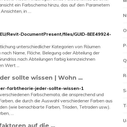
M
tansicht ein Farbschema hinzu, das auf den Parametern
 Ansichten, in …
N
O
/DEU/Revit-DocumentPresent/files/GUID-8EE49924-
P
tlichung unterschiedlicher Kategorien von Räumen
ma nach Name, Fläche, Belegung oder Abteilung der
rundriss nach Abteilungen farbig kennzeichnen
Q
n Wert ...
R
eder sollte wissen | Wohn …
r-farbtheorie-jeder-sollte-wissen-1
S
on verschiedenen Farbschemata, die ansprechend und
Farben, die durch die Auswahl verschiedener Farben aus
T
den (wie benachbarte Farben, Triaden, Tetraden usw.).
rben, …
U
aktoren auf die …