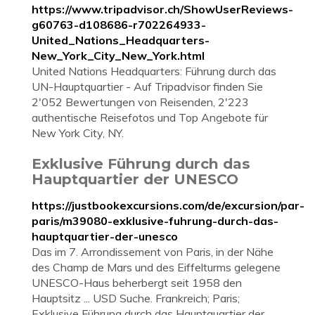
https://www.tripadvisor.ch/ShowUserReviews-
g60763-d108686-r702264933-
United_Nations_Headquarters-
New_York_City_New_York.html
United Nations Headquarters: Führung durch das
UN-Hauptquartier - Auf Tripadvisor finden Sie
2'052 Bewertungen von Reisenden, 2'223
authentische Reisefotos und Top Angebote für
New York City, NY.
Exklusive Führung durch das
Hauptquartier der UNESCO
https://justbookexcursions.com/de/excursion/par-
paris/m39080-exklusive-fuhrung-durch-das-
hauptquartier-der-unesco
Das im 7. Arrondissement von Paris, in der Nähe
des Champ de Mars und des Eiffelturms gelegene
UNESCO-Haus beherbergt seit 1958 den
Hauptsitz ... USD Suche. Frankreich; Paris;
Exklusive Führung durch das Hauptquartier der