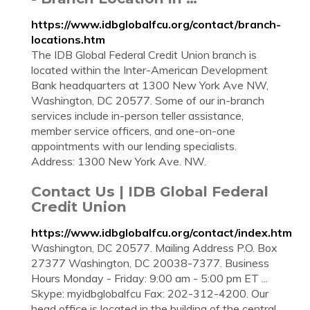
https://www.idbglobalfcu.org/contact/branch-
locations.htm
The IDB Global Federal Credit Union branch is
located within the Inter-American Development
Bank headquarters at 1300 New York Ave NW,
Washington, DC 20577. Some of our in-branch
services include in-person teller assistance,
member service officers, and one-on-one
appointments with our lending specialists.
Address: 1300 New York Ave. NW.
Contact Us | IDB Global Federal
Credit Union
https://www.idbglobalfcu.org/contact/index.htm
Washington, DC 20577. Mailing Address P.O. Box
27377 Washington, DC 20038-7377. Business
Hours Monday - Friday: 9:00 am - 5:00 pm ET ...
Skype: myidbglobalfcu Fax: 202-312-4200. Our
head office is located in the building of the central