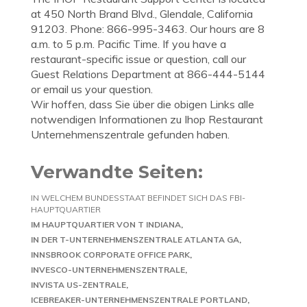
at 450 North Brand Blvd., Glendale, California
91203. Phone: 866-995-3463. Our hours are 8
a.m. to 5 p.m. Pacific Time. If you have a
restaurant-specific issue or question, call our
Guest Relations Department at 866-444-5144
or email us your question.
Wir hoffen, dass Sie über die obigen Links alle
notwendigen Informationen zu Ihop Restaurant
Unternehmenszentrale gefunden haben.
Verwandte Seiten:
IN WELCHEM BUNDESSTAAT BEFINDET SICH DAS FBI-
HAUPTQUARTIER
IM HAUPTQUARTIER VON T INDIANA
IN DER T-UNTERNEHMENSZENTRALE ATLANTA GA
INNSBROOK CORPORATE OFFICE PARK
INVESCO-UNTERNEHMENSZENTRALE
INVISTA US-ZENTRALE
ICEBREAKER-UNTERNEHMENSZENTRALE PORTLAND