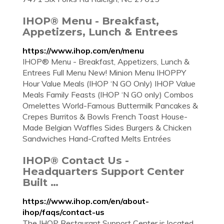
IHOP® Menu - Breakfast,
Appetizers, Lunch & Entrees
https://www.ihop.com/en/menu
IHOP® Menu - Breakfast, Appetizers, Lunch &
Entrees Full Menu New! Minion Menu IHOPPY
Hour Value Meals (IHOP ‘N GO Only) IHOP Value
Meals Family Feasts (IHOP ‘N GO only) Combos
Omelettes World-Famous Buttermilk Pancakes &
Crepes Burritos & Bowls French Toast House-
Made Belgian Waffles Sides Burgers & Chicken
Sandwiches Hand-Crafted Melts Entrées
IHOP® Contact Us -
Headquarters Support Center
Built …
https://www.ihop.com/en/about-
ihop/faqs/contact-us
The IHOP Restaurant Support Center is located