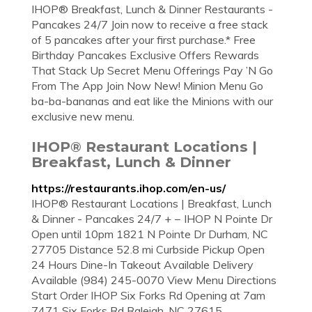
IHOP® Breakfast, Lunch & Dinner Restaurants -
Pancakes 24/7 Join now to receive a free stack
of 5 pancakes after your first purchase.* Free
Birthday Pancakes Exclusive Offers Rewards
That Stack Up Secret Menu Offerings Pay ’N Go
From The App Join Now New! Minion Menu Go
ba-ba-bananas and eat like the Minions with our
exclusive new menu.
IHOP® Restaurant Locations |
Breakfast, Lunch & Dinner
https://restaurants.ihop.com/en-us/
IHOP® Restaurant Locations | Breakfast, Lunch
& Dinner - Pancakes 24/7 + − IHOP N Pointe Dr
Open until 10pm 1821 N Pointe Dr Durham, NC
27705 Distance 52.8 mi Curbside Pickup Open
24 Hours Dine-In Takeout Available Delivery
Available (984) 245-0070 View Menu Directions
Start Order IHOP Six Forks Rd Opening at 7am
7471 Six Forks Rd Raleigh, NC 27615