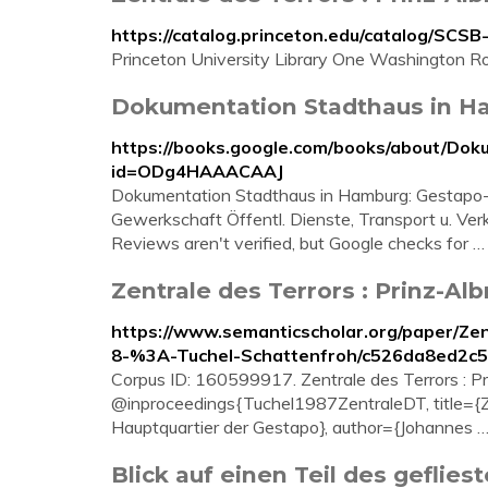
https://catalog.princeton.edu/catalog/SCS
Princeton University Library One Washington
Dokumentation Stadthaus in H
https://books.google.com/books/about/Do
id=ODg4HAAACAAJ
Dokumentation Stadthaus in Hamburg: Gestapo-
Gewerkschaft Öffentl. Dienste, Transport u. Ve
Reviews aren't verified, but Google checks for …
Zentrale des Terrors : Prinz-Al
https://www.semanticscholar.org/paper/Ze
8-%3A-Tuchel-Schattenfroh/c526da8ed2
Corpus ID: 160599917. Zentrale des Terrors : Pr
@inproceedings{Tuchel1987ZentraleDT, title={Zen
Hauptquartier der Gestapo}, author={Johannes 
Blick auf einen Teil des geflies