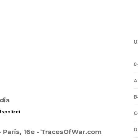
U
0
A
B
dia
tspolizei
C
D
 Paris, 16e - TracesOfWar.com