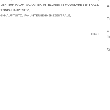
OGEN
IIHF-HAUPTQUARTIER
INTELLIGENTE MODULARE ZENTRALE
A
TENNIS-HAUPTSITZ
OS-HAUPTSITZ
IFA-UNTERNEHMENSZENTRALE
F
A
NEXT
B
S