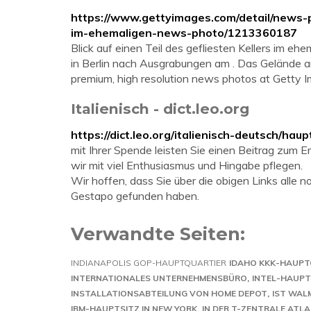
https://www.gettyimages.com/detail/news-ph
im-ehemaligen-news-photo/1213360187
Blick auf einen Teil des gefliesten Kellers im e
in Berlin nach Ausgrabungen am . Das Gelände an d
premium, high resolution news photos at Getty 
Italienisch - dict.leo.org
https://dict.leo.org/italienisch-deutsch/h
mit Ihrer Spende leisten Sie einen Beitrag zum 
wir mit viel Enthusiasmus und Hingabe pflegen.
Wir hoffen, dass Sie über die obigen Links alle
Gestapo gefunden haben.
Verwandte Seiten:
INDIANAPOLIS GOP-HAUPTQUARTIER
IDAHO KKK-HAUPT
INTERNATIONALES UNTERNEHMENSBÜRO
INTEL-HAUP
INSTALLATIONSABTEILUNG VON HOME DEPOT
IST WAL
IBM-HAUPTSITZ IN NEW YORK
IN DER T-ZENTRALE ATL