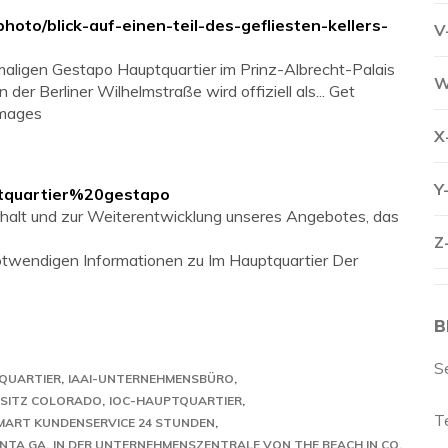
oto/blick-auf-einen-teil-des-gefliesten-kellers-
V
hemaligen Gestapo Hauptquartier im Prinz-Albrecht-Palais
W
er Berliner Wilhelmstraße wird offiziell als... Get
Images
X
Y
auptquartier%20gestapo
Erhalt und zur Weiterentwicklung unseres Angebotes, das
Z
 notwendigen Informationen zu Im Hauptquartier Der
B
S
QUARTIER
IAAI-UNTERNEHMENSBÜRO
TSITZ COLORADO
IOC-HAUPTQUARTIER
T
MART KUNDENSERVICE 24 STUNDEN
ANTA GA
IN DER UNTERNEHMENSZENTRALE VON THE BEACH IN CO