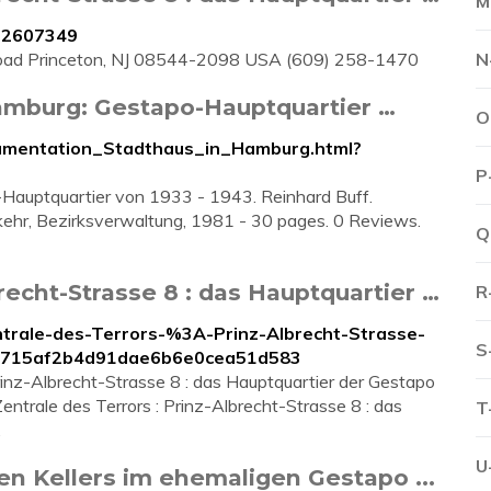
M
B-2607349
 Road Princeton, NJ 08544-2098 USA (609) 258-1470
N
amburg: Gestapo-Hauptquartier …
O
kumentation_Stadthaus_in_Hamburg.html?
P
Hauptquartier von 1933 - 1943. Reinhard Buff.
rkehr, Bezirksverwaltung, 1981 - 30 pages. 0 Reviews.
Q
brecht-Strasse 8 : das Hauptquartier …
R
ntrale-des-Terrors-%3A-Prinz-Albrecht-Strasse-
S
c5715af2b4d91dae6b6e0cea51d583
inz-Albrecht-Strasse 8 : das Hauptquartier der Gestapo
trale des Terrors : Prinz-Albrecht-Strasse 8 : das
T
…
U
ten Kellers im ehemaligen Gestapo ...