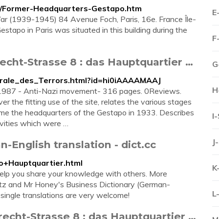
2/Former-Headquarters-Gestapo.htm
E
r (1939-1945) 84 Avenue Foch, Paris, 16e. France Île-
stapo in Paris was situated in this building during the
F
recht-Strasse 8 : das Hauptquartier …
G
ntrale_des_Terrors.html?id=hi0iAAAAMAAJ
H
r, 1987 - Anti-Nazi movement- 316 pages. 0Reviews.
 the fitting use of the site, relates the various stages
ecame the headquarters of the Gestapo in 1933. Describes
I
ivities which were …
J
-English translation - dict.cc
po+Hauptquartier.html
K
help you share your knowledge with others. More
itz and Mr Honey's Business Dictionary (German-
L
o single translations are very welcome!
brecht-Strasse 8 : das Hauptquartier …