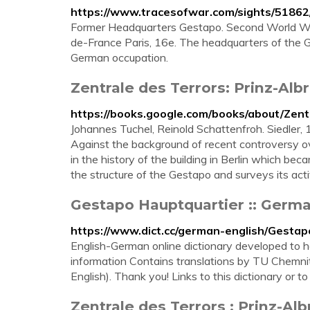
https://www.tracesofwar.com/sights/5186
Former Headquarters Gestapo. Second World Wa
de-France Paris, 16e. The headquarters of the Ge
German occupation.
Zentrale des Terrors: Prinz-Alb
https://books.google.com/books/about/Ze
Johannes Tuchel, Reinold Schattenfroh. Siedle
Against the background of recent controversy over
in the history of the building in Berlin which b
the structure of the Gestapo and surveys its act
Gestapo Hauptquartier :: German
https://www.dict.cc/german-english/Gesta
English-German online dictionary developed to 
information Contains translations by TU Chemn
English). Thank you! Links to this dictionary or t
Zentrale des Terrors : Prinz-Al