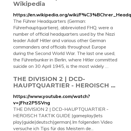
Wikipedia
https://en.wikipedia.org/wiki/F%C3%BChrer_Head
The Führer Headquarters (German:
Führerhauptquartiere), abbreviated FHQ, were a
number of official headquarters used by the Nazi
leader Adolf Hitler and various other German
commanders and officials throughout Europe
during the Second World War. The last one used,
the Führerbunker in Berlin, where Hitler committed
suicide on 30 April 1945, is the most widely …
THE DIVISION 2 | DCD-
HAUPTQUARTIER - HEROISCH …
https://www.youtube.com/watch?
v=JFhz2P5SVng
THE DIVISION 2 | DCD-HAUPTQUARTIER -
HEROISCH TAKTIK GUIDE |gameplay|lets
play|guide|deutsch|german|.Im folgenden Video
versuche ich Tips für das Meistern de...