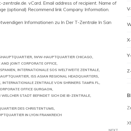
-zentrale.de. vCard. Email address of recipient. Name of
V
age (optional) Recommend link Company Information.
notwendigen Informationen zu In Der T-Zentrale In San
W
X
Y
NSHAUPTQUARTIER
IWW-HAUPTQUARTIER CHICAGO
E AND JOINT CORPORATE OFFICE
 SPANIEN
INTERNATIONALE SOS WELTWEITE ZENTRALE
Z
HAUPTQUARTIER
ISS ASIAN REGIONAL HEADQUARTERS
E
INTERNATIONALE ZENTRALE VON SHRINERS TAMPA FL
CORPORATE OFFICE GURGAON
B
N WELCHER STADT BEFINDET SICH DIE IB-ZENTRALE
Z
QUARTIER DES CHRISTENTUMS
PTQUARTIER IN LYON FRANKREICH
X
NEXT