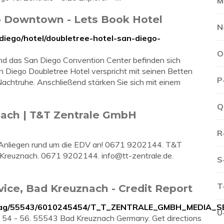
M
o Downtown - Lets Book Hotel
N
diego/hotel/doubletree-hotel-san-diego-
O
d das San Diego Convention Center befinden sich
an Diego Doubletree Hotel verspricht mit seinen Betten
P
chtruhe. Anschließend stärken Sie sich mit einem
Q
ach | T&T Zentrale GmbH
R
 Anliegen rund um die EDV an! 0671 9202144. T&T
d Kreuznach. 0671 9202144.
info@tt-zentrale.de
.
S
T
ice, Bad Kreuznach - Credit Report
intrag/55543/6010245454/T_T_ZENTRALE_GMBH_MEDIA_S
U
. 54 - 56. 55543 Bad Kreuznach Germany. Get directions