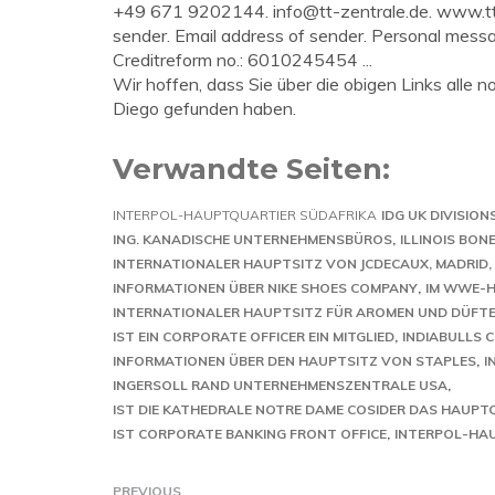
+49 671 9202144.
info@tt-zentrale.de
. www.tt
sender. Email address of sender. Personal mess
Creditreform no.: 6010245454 ...
Wir hoffen, dass Sie über die obigen Links alle 
Diego gefunden haben.
Verwandte Seiten:
INTERPOL-HAUPTQUARTIER SÜDAFRIKA
IDG UK DIVISIO
ING. KANADISCHE UNTERNEHMENSBÜROS
ILLINOIS BON
INTERNATIONALER HAUPTSITZ VON JCDECAUX, MADRID,
INFORMATIONEN ÜBER NIKE SHOES COMPANY
IM WWE-
INTERNATIONALER HAUPTSITZ FÜR AROMEN UND DÜFT
IST EIN CORPORATE OFFICER EIN MITGLIED
INDIABULLS 
INFORMATIONEN ÜBER DEN HAUPTSITZ VON STAPLES
I
INGERSOLL RAND UNTERNEHMENSZENTRALE USA
IST DIE KATHEDRALE NOTRE DAME COSIDER DAS HAUPT
IST CORPORATE BANKING FRONT OFFICE
INTERPOL-HAU
PREVIOUS