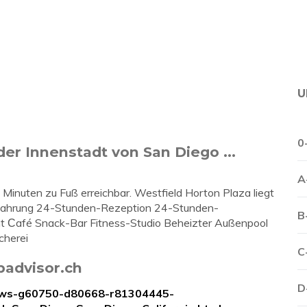
U
0
der Innenstadt von San Diego ...
A
 Minuten zu Fuß erreichbar. Westfield Horton Plaza liegt
ewahrung 24-Stunden-Rezeption 24-Stunden-
B
nt Сafé Snack-Bar Fitness-Studio Beheizter Außenpool
cherei
C
ipadvisor.ch
D
iews-g60750-d80668-r81304445-