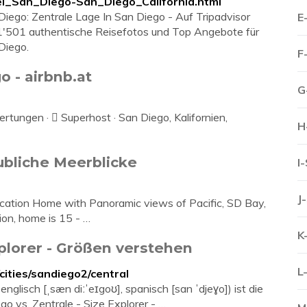
_San_Diego-San_Diego_California.html
iego: Zentrale Lage In San Diego - Auf Tripadvisor
E
1'501 authentische Reisefotos und Top Angebote für
Diego.
F
o - airbnb.at
G
rtungen · 󰀃 Superhost · San Diego, Kalifornien,
H
ubliche Meerblicke
I
J
cation Home with Panoramic views of Pacific, SD Bay,
on, home is 15 - …
K
xplorer - Größen verstehen
L
ities/sandiego2/central
nglisch [ˌsæn diːˈeɪgoʊ], spanisch [san ˈdjeɣo]) ist die
o vs. Zentrale - Size Explorer - …