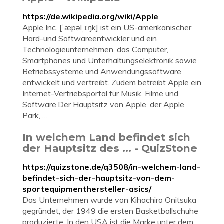
https://de.wikipedia.org/wiki/Apple
Apple Inc. [ˈæpəlˌɪŋk] ist ein US-amerikanischer
Hard-und Softwareentwickler und ein
Technologieunternehmen, das Computer,
Smartphones und Unterhaltungselektronik sowie
Betriebssysteme und Anwendungssoftware
entwickelt und vertreibt. Zudem betreibt Apple ein
Internet-Vertriebsportal für Musik, Filme und
Software.Der Hauptsitz von Apple, der Apple
Park, …
In welchem Land befindet sich
der Hauptsitz des ... - QuizStone
https://quizstone.de/q3508/in-welchem-land-
befindet-sich-der-hauptsitz-von-dem-
sportequipmenthersteller-asics/
Das Unternehmen wurde von Kihachiro Onitsuka
gegründet, der 1949 die ersten Basketballschuhe
produzierte. In den USA ist die Marke unter dem