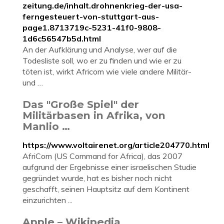
zeitung.de/inhalt.drohnenkrieg-der-usa-
ferngesteuert-von-stuttgart-aus-
page1.8713719c-5231-41f0-9808-
1d6c56547b5d.html
An der Aufklärung und Analyse, wer auf die
Todesliste soll, wo er zu finden und wie er zu
töten ist, wirkt Africom wie viele andere Militär-
und …
Das "Große Spiel" der
Militärbasen in Afrika, von
Manlio …
https://www.voltairenet.org/article204770.html
AfriCom (US Command for Africa), das 2007
aufgrund der Ergebnisse einer israelischen Studie
gegründet wurde, hat es bisher noch nicht
geschafft, seinen Hauptsitz auf dem Kontinent
einzurichten ...
Apple – Wikipedia