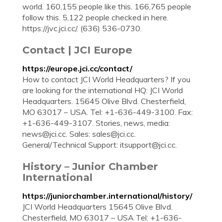
world. 160,155 people like this. 166,765 people
follow this. 5,122 people checked in here.
https://jvc.jci.cc/. (636) 536-0730.
Contact | JCI Europe
https://europe.jci.cc/contact/
How to contact JCI World Headquarters? If you
are looking for the international HQ: JCI World
Headquarters. 15645 Olive Blvd. Chesterfield,
MO 63017 – USA. Tel: +1-636-449-3100. Fax:
+1-636-449-3107. Stories, news, media:
news@jci.cc
. Sales:
sales@jci.cc
.
General/Technical Support:
itsupport@jci.cc
.
History – Junior Chamber
International
https://juniorchamber.international/history/
JCI World Headquarters 15645 Olive Blvd.
Chesterfield, MO 63017 – USA Tel: +1-636-