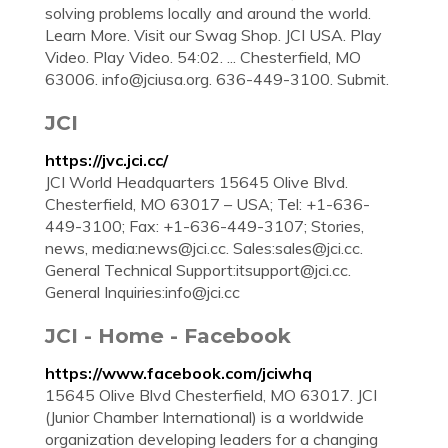
solving problems locally and around the world.
Learn More. Visit our Swag Shop. JCI USA. Play
Video. Play Video. 54:02. ... Chesterfield, MO
63006.
info@jciusa.org
. 636-449-3100. Submit.
JCI
https://jvc.jci.cc/
JCI World Headquarters 15645 Olive Blvd.
Chesterfield, MO 63017 – USA; Tel: +1-636-
449-3100; Fax: +1-636-449-3107; Stories,
news, media:
news@jci.cc
. Sales:
sales@jci.cc
.
General Technical Support:
itsupport@jci.cc
.
General Inquiries:
info@jci.cc
JCI - Home - Facebook
https://www.facebook.com/jciwhq
15645 Olive Blvd Chesterfield, MO 63017. JCI
(Junior Chamber International) is a worldwide
organization developing leaders for a changing