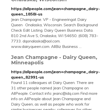
https://allpeople.com/jean+champagne_dairy-
queen_1858I-us
Jean Champagne. VP - Engineeringat Dairy
Queen · Onalaska, Wisconsin. Search Background
Check Edit Listing. Dairy Queen Business Data.
810 2nd Ave S, Onalaska, WI 54650. (608) 783-
7733.
dqonalaska@aol.com
.
www.dairyqueen.com. AllBiz Business …
Jean Champagne - Dairy Queen,
Minneapolis
https://allpeople.com/jean+champagne_dairy-
queen_82991-us
Found 11 colleagues at Dairy Queen. There are
31 other people named Jean Champagne on
AllPeople. Contact info:
jeanc@idq.com
Find more
info on AllPeople about Jean Champagne and
Dairy Queen, as well as people who work for
similar businesses nearby, colleagues for other