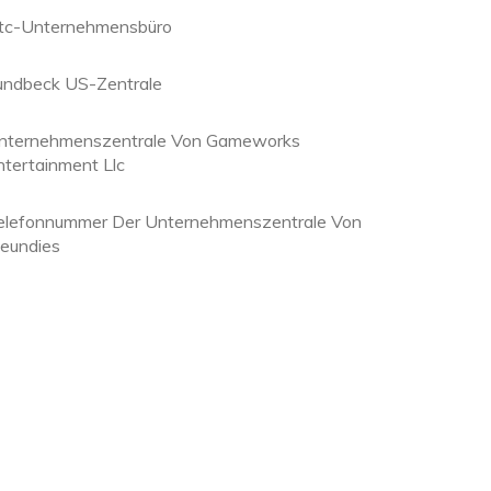
tc-Unternehmensbüro
undbeck US-Zentrale
nternehmenszentrale Von Gameworks
ntertainment Llc
elefonnummer Der Unternehmenszentrale Von
eundies