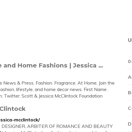
U
0
e and Home Fashions | Jessica …
A
e News & Press. Fashion. Fragrance. At Home. Join the
 fashion, lifestyle, and home decor news. First Name .
B
; Twitter; Scott & Jessica McClintock Foundation
Clintock
C
ssica-mcclintock/
D
ON DESIGNER, ARBITER OF ROMANCE AND BEAUTY