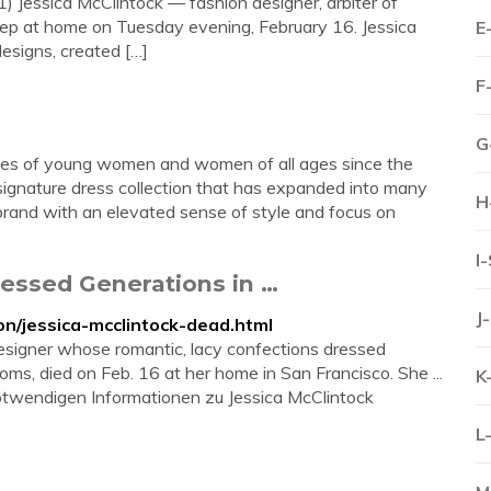
essica McClintock — fashion designer, arbiter of
eep at home on Tuesday evening, February 16. Jessica
E
esigns, created […]
F
G
ives of young women and women of all ages since the
 signature dress collection that has expanded into many
H
r brand with an elevated sense of style and focus on
I
ressed Generations in …
J
n/jessica-mcclintock-dead.html
esigner whose romantic, lacy confections dressed
ms, died on Feb. 16 at her home in San Francisco. She ...
K
 notwendigen Informationen zu Jessica McClintock
L