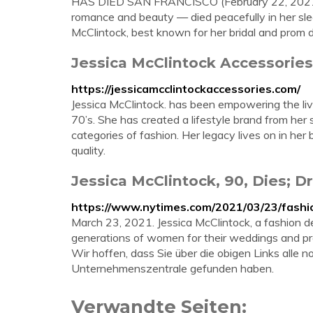
HAS DIED SAN FRANCISCO (February 22, 2021) J
romance and beauty — died peacefully in her sl
McClintock, best known for her bridal and prom d
Jessica McClintock Accessories
https://jessicamcclintockaccessories.com/
Jessica McClintock. has been empowering the l
70’s. She has created a lifestyle brand from her
categories of fashion. Her legacy lives on in he
quality.
Jessica McClintock, 90, Dies; D
https://www.nytimes.com/2021/03/23/fashio
March 23, 2021. Jessica McClintock, a fashion d
generations of women for their weddings and pro
Wir hoffen, dass Sie über die obigen Links alle
Unternehmenszentrale gefunden haben.
Verwandte Seiten: