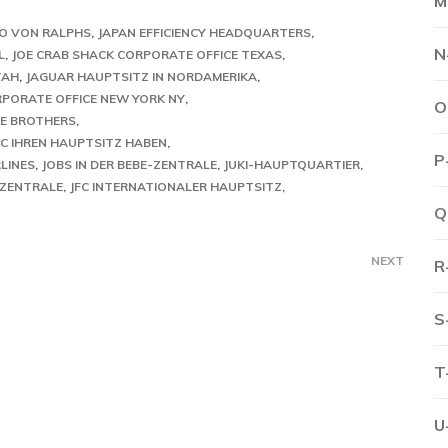
M
RO VON RALPHS
JAPAN EFFICIENCY HEADQUARTERS
N
L
JOE CRAB SHACK CORPORATE OFFICE TEXAS
TAH
JAGUAR HAUPTSITZ IN NORDAMERIKA
RPORATE OFFICE NEW YORK NY
O
RE BROTHERS
IC IHREN HAUPTSITZ HABEN
P
LINES
JOBS IN DER BEBE-ZENTRALE
JUKI-HAUPTQUARTIER
SZENTRALE
JFC INTERNATIONALER HAUPTSITZ
Q
NEXT
R
S
T
U