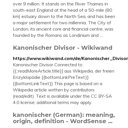
over 9 million. It stands on the River Thames in
south-east England at the head of a 50-mile (80
km) estuary down to the North Sea, and has been
a major settlement for two millennia. The City of
London, its ancient core and financial centre, was
founded by the Romans as Londinium and …
Kanonischer Divisor - Wikiwand
https://www.wikiwand.com/de/Kanonischer_Diviso
Kanonischer Divisor Connected to:
{{::readMoreArticle.title}} aus Wikipedia, der freien
Enzyklopädie {{bottomLinkPreText}}
{{bottomLinkText}} This page is based on a
Wikipedia article written by contributors
(read/edit). Text is available under the CC BY-SA
4.0 license; additional terms may apply.
kanonischer‎ (German): meaning,
origin, definition - WordSense …