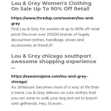
Lou & Grey Women's Clothing
On Sale Up To 90% Off Retail
https://www.thredup.com/women/lou-and-
grey
Find Lou & Grey for women at up to 90% off retail
price! Discover over 25000 brands of hugely
discounted clothes, handbags, shoes and
accessories at thredUP.
Lou & Grey chicago southport
awesome shopping experience
…
https://seeannajane.com/lou-and-grey-
chicago/
As ‘athleisure’ becomes more of a way of life than
a trend, Lou & Grey delivers on cute clothes that
you can wear to walk your dog and out to brunch
with girlfriends. Hey, I’d even …