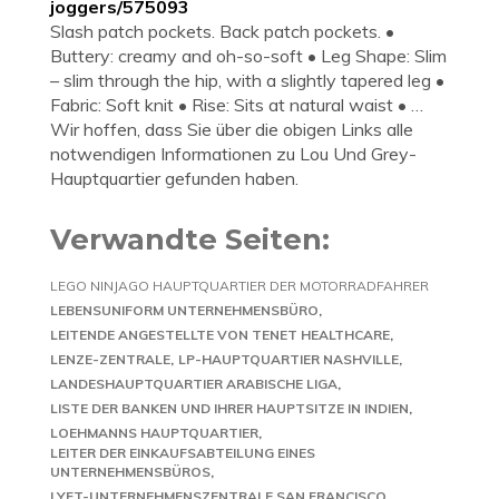
joggers/575093
Slash patch pockets. Back patch pockets. •
Buttery: creamy and oh-so-soft • Leg Shape: Slim
– slim through the hip, with a slightly tapered leg •
Fabric: Soft knit • Rise: Sits at natural waist • …
Wir hoffen, dass Sie über die obigen Links alle
notwendigen Informationen zu Lou Und Grey-
Hauptquartier gefunden haben.
Verwandte Seiten:
LEGO NINJAGO HAUPTQUARTIER DER MOTORRADFAHRER
LEBENSUNIFORM UNTERNEHMENSBÜRO
LEITENDE ANGESTELLTE VON TENET HEALTHCARE
LENZE-ZENTRALE
LP-HAUPTQUARTIER NASHVILLE
LANDESHAUPTQUARTIER ARABISCHE LIGA
LISTE DER BANKEN UND IHRER HAUPTSITZE IN INDIEN
LOEHMANNS HAUPTQUARTIER
LEITER DER EINKAUFSABTEILUNG EINES
UNTERNEHMENSBÜROS
LYFT-UNTERNEHMENSZENTRALE SAN FRANCISCO