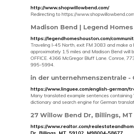
http://www.shopwillowbend.com/
Redirecting to https://www.shopwillowbend.com
Madison Bend | Legend Homes
https://legendhomeshouston.com/communit
Traveling I-45 North, exit FM 3083 and make a l
approximately 1.5 miles and Madison Bend will b
OFFICE. 4366 McGregor Bluff Lane. Conroe, 7730
995-5994.
in der unternehmenszentrale - 
https://www.linguee.com/english-german/t
Many translated example sentences containing 
dictionary and search engine for German translat
27 Willow Bend Dr, Billings, MT
https://www.realtor.com/realestateandhom
Dr_Billings_MT_59102_M98004-58677