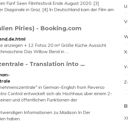
im Fünf Seen Filmfestival Ende August 2020. [3]
U
r Diagonale in Graz. [4] In Deutschland kam der Film am
V
lien Piries) - Booking.com
W
end.de.html
arte anzeigen + 12 Fotos 20 m² Größe Küche Aussicht
schmaschine Das Willow Bend in …
X
trale - Translation into …
Y
rman-
trale
Z
ernehmenszentrale" in German-English from Reverso
ro Control entwickelt sich als Hochhaus über einem 2-
meinen und öffentlichen Funktionen der
B
 notwendigen Informationen zu Madison In Der
X
en haben.