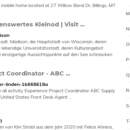
. mobile home located at 27 Willow Bend Dr, Billings, MT
M
nswertes Kleinod | Visit …
N
dison
tadt. Madison, die Hauptstadt von Wisconsin, deren
O
e lebendige Universitätsstadt, deren Kulturangebot
 einzigartige Aussichtspunkte auf den See schmücken
P
ct Coordinator - ABC …
Q
der-linden-1b668618a
R
 all activity Experience Project Coordinator ABC Supply
is, United States Front Desk Agent …
S
)
T
film von Kim Strobl aus dem Jahr 2020 mit Felice Ahrens,