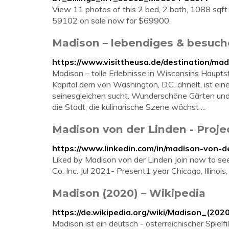
View 11 photos of this 2 bed, 2 bath, 1088 sqft
59102 on sale now for $69900.
Madison – lebendiges & besuche
https://www.visittheusa.de/destination/ma
Madison – tolle Erlebnisse in Wisconsins Haupts
Kapitol dem von Washington, D.C. ähnelt, ist ein
seinesgleichen sucht. Wunderschöne Gärten und
die Stadt, die kulinarische Szene wächst ...
Madison von der Linden - Proje
https://www.linkedin.com/in/madison-von-
Liked by Madison von der Linden Join now to see
Co. Inc. Jul 2021- Present1 year Chicago, Illino
Madison (2020) – Wikipedia
https://de.wikipedia.org/wiki/Madison_(2020
Madison ist ein deutsch - österreichischer Spiel