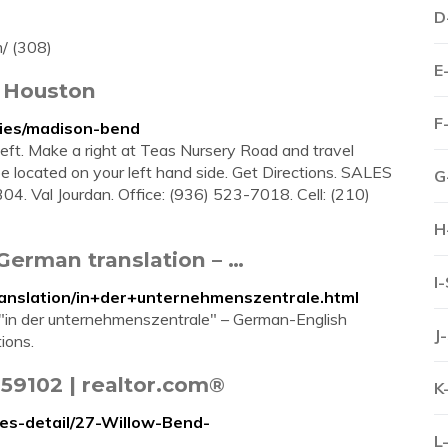
D
/ (308)
E
 Houston
F
ies/madison-bend
eft. Make a right at Teas Nursery Road and travel
e located on your left hand side. Get Directions. SALES
G
4. Val Jourdan. Office: (936) 523-7018. Cell: (210)
H
German translation – …
I
ranslation/in+der+unternehmenszentrale.html
"in der unternehmenszentrale" – German-English
J
ions.
 59102 | realtor.com®
K
es-detail/27-Willow-Bend-
L