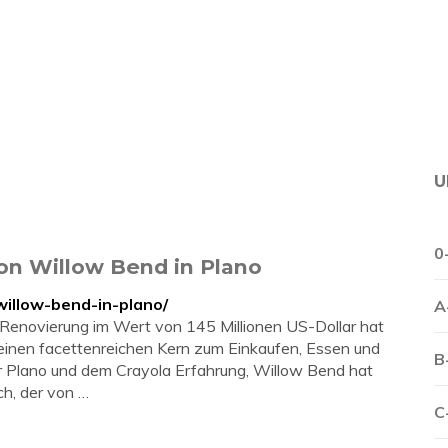
U
0
on Willow Bend in Plano
willow-bend-in-plano/
A
 Renovierung im Wert von 145 Millionen US-Dollar hat
 einen facettenreichen Kern zum Einkaufen, Essen und
B
r Plano und dem Crayola Erfahrung, Willow Bend hat
ch, der von …
C