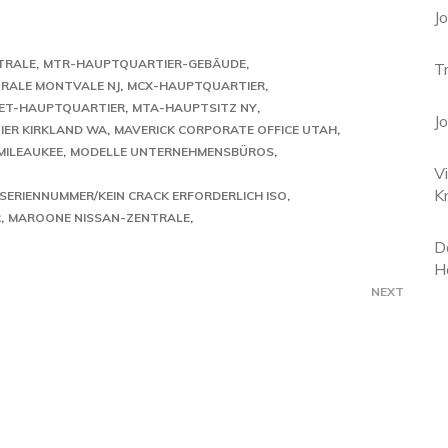
J
TRALE
MTR-HAUPTQUARTIER-GEBÄUDE
T
RALE MONTVALE NJ
MCX-HAUPTQUARTIER
SET-HAUPTQUARTIER
MTA-HAUPTSITZ NY
J
ER KIRKLAND WA
MAVERICK CORPORATE OFFICE UTAH
MILEAUKEE
MODELLE UNTERNEHMENSBÜROS
V
K
 SERIENNUMMER/KEIN CRACK ERFORDERLICH ISO
R
MAROONE NISSAN-ZENTRALE
D
H
NEXT