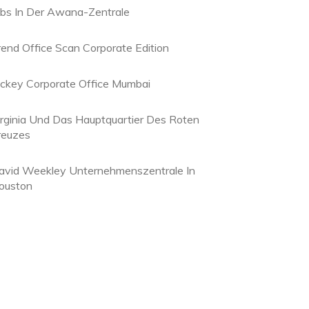
obs In Der Awana-Zentrale
rend Office Scan Corporate Edition
ockey Corporate Office Mumbai
irginia Und Das Hauptquartier Des Roten
reuzes
avid Weekley Unternehmenszentrale In
ouston