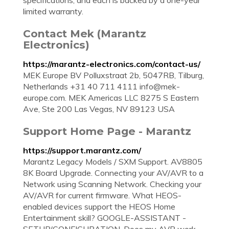
specifications, and each is backed by a one-year
limited warranty.
Contact Mek (Marantz
Electronics)
https://marantz-electronics.com/contact-us/
MEK Europe BV Polluxstraat 2b, 5047RB, Tilburg,
Netherlands +31 40 711 4111
info@mek-
europe.com
. MEK Americas LLC 8275 S Eastern
Ave, Ste 200 Las Vegas, NV 89123 USA
Support Home Page - Marantz
https://support.marantz.com/
Marantz Legacy Models / SXM Support. AV8805
8K Board Upgrade. Connecting your AV/AVR to a
Network using Scanning Network. Checking your
AV/AVR for current firmware. What HEOS-
enabled devices support the HEOS Home
Entertainment skill? GOOGLE-ASSISTANT -