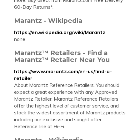
more. Buy direct from Marantz.com Free Delivery*
60-Day Returns*.
Marantz - Wikipedia
https://en.wikipedia.org/wiki/Marantz
none
Marantz™ Retailers - Find a
Marantz™ Retailer Near You
https://www.marantz.com/en-us/find-a-
retailer
About Marantz Reference Retailers. You should
expect a great experience with any Approved
Marantz Retailer. Marantz Reference Retailers
offer the highest level of customer service, and
stock the widest assortment of Marantz products
including our exclusive and sought after
Reference line of Hi-Fi.
Marantz – Wikipedia