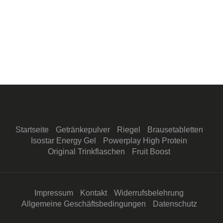
Startseite
Getränkepulver
Riegel
Brausetabletten
Isostar Energy Gel
Powerplay High Protein
Original Trinkflaschen
Fruit Boost
Impressum
Kontakt
Widerrufsbelehrung
Allgemeine Geschäftsbedingungen
Datenschutz