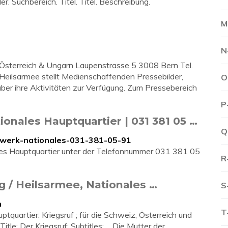
. Suchbereich. Titel. Titel. Beschreibung.
M
N
, Österreich & Ungarn Laupenstrasse 5 3008 Bern Tel.
 Heilsarmee stellt Medienschaffenden Pressebilder,
O
über ihre Aktivitäten zur Verfügung. Zum Pressebereich
P
onales Hauptquartier | 031 381 05 …
Q
alwerk-nationales-031-381-05-91
les Hauptquartier unter der Telefonnummer 031 381 05
R
g / Heilsarmee, Nationales …
S
n
T
tquartier: Kriegsruf ; für die Schweiz, Österreich und
tle: Der Kriegsruf: Subtitles: ... Die Mutter der