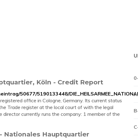
U
0
tquartier, Köln - Credit Report
rmeneintrag/50677/5190133448/DIE_HEILSARMEE_NATIO
A
registered office in Cologne, Germany. Its current status
the Trade register at the local court of with the legal
B
e director currently runs the company: 1 member of the
C
- Nationales Hauptquartier