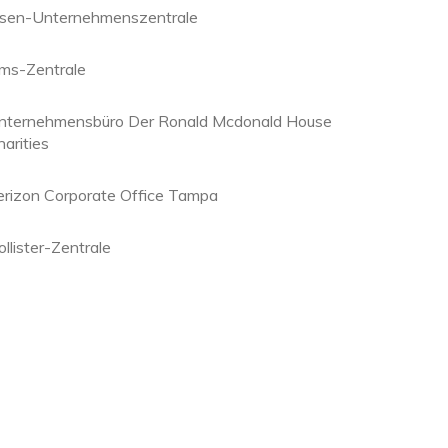
psen-Unternehmenszentrale
ms-Zentrale
nternehmensbüro Der Ronald Mcdonald House
arities
erizon Corporate Office Tampa
llister-Zentrale