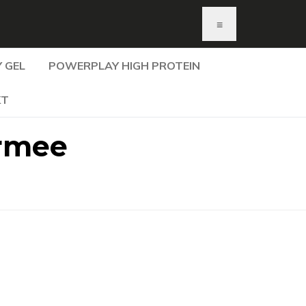
≡
 GEL
POWERPLAY HIGH PROTEIN
KT
armee