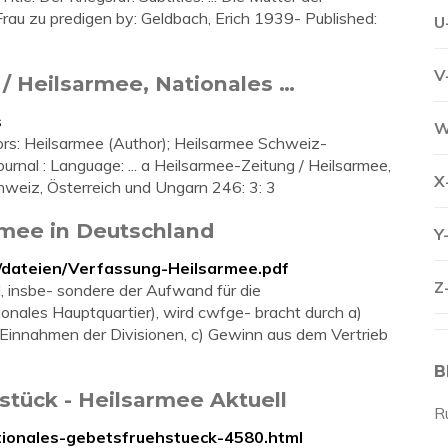
rau zu predigen by: Geldbach, Erich 1939- Published:
U
V
 / Heilsarmee, Nationales …
s
W
hors: Heilsarmee (Author); Heilsarmee Schweiz-
urnal : Language: ... a Heilsarmee-Zeitung / Heilsarmee,
X
Schweiz, Österreich und Ungarn 246: 3: 3
rmee in Deutschland
Y
e/dateien/Verfassung-Heilsarmee.pdf
Z
, insbe- sondere der Aufwand für die
nales Hauptquartier), wird cwfge- bracht durch a)
 Einnahmen der Divisionen, c) Gewinn aus dem Vertrieb
B
stück - Heilsarmee Aktuell
R
ationales-gebetsfruehstueck-4580.html