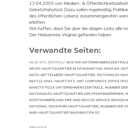
13.04.2005 von Medien- & Öffentlichkeitsarbeit 
Gebetsfrühstück Dazu sollen regelmäßig Politik
des öffentlichen Lebens zusammengerufen werd
erbitten.
Wir hoffen, dass Sie über die obigen Links alle
Der Heilsarmee Virginia gefunden haben.
Verwandte Seiten:
NEUE SPX-ZENTRALE
NUSTAR UNTERNEHMENSZENTRAL
NEUES HAUPTQUARTIER IN AFGHANISTAN
NASCAR-UNT
NATO-MITTELMEER-HAUPTQUARTIER
NATIONALES HAU
NESTLE APAC-HAUPTSITZ
NIIT CORPORATE OFFICE HY
NANCYS PIZZA UNTERNEHMENSZENTRALE
NUMMER DER
NATIONALES HAUPTQUARTIER DER PFADFINDERINNEN
N
NORTHUMBERLAND FIRE AND RESCUE SERVICE HEADQU
NATIONAL SEASHORE HAUPTQUARTIER
NUMMER DER U
NAB-HAUPTQUARTIER WASHINGTON DC
PREVIOUS