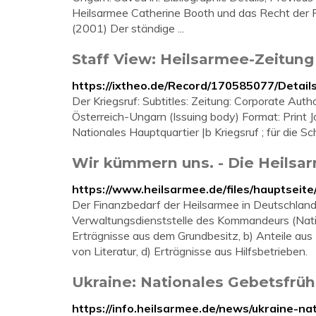
Heilsarmee Catherine Booth und das Recht der F
(2001) Der ständige ...
Staff View: Heilsarmee-Zeitung
https://ixtheo.de/Record/170585077/Detail
Der Kriegsruf: Subtitles: Zeitung: Corporate Aut
Österreich-Ungarn (Issuing body) Format: Print Jo
Nationales Hauptquartier |b Kriegsruf ; für die 
Wir kümmern uns. - Die Heilsa
https://www.heilsarmee.de/files/hauptseit
Der Finanzbedarf der Heilsarmee in Deutschland
Verwaltungsdienststelle des Kommandeurs (Natio
Erträgnisse aus dem Grundbesitz, b) Anteile aus
von Literatur, d) Erträgnisse aus Hilfsbetrieben.
Ukraine: Nationales Gebetsfrüh
https://info.heilsarmee.de/news/ukraine-n