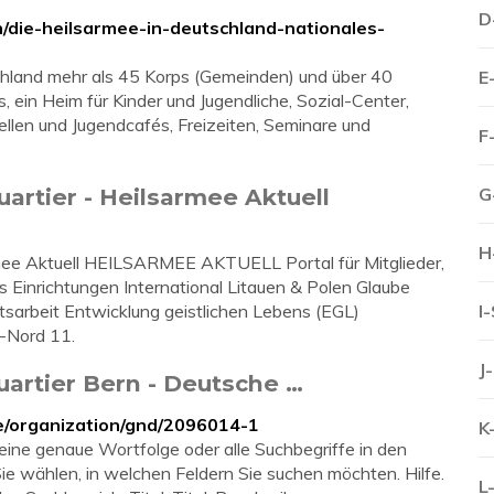
D
on/die-heilsarmee-in-deutschland-nationales-
chland mehr als 45 Korps (Gemeinden) und über 40
E
, ein Heim für Kinder und Jugendliche, Sozial-Center,
ellen und Jugendcafés, Freizeiten, Seminare und
F
artier - Heilsarmee Aktuell
G
H
rmee Aktuell HEILSARMEE AKTUELL Portal für Mitglieder,
Einrichtungen International Litauen & Polen Glaube
sarbeit Entwicklung geistlichen Lebens (EGL)
I
n-Nord 11.
J
artier Bern - Deutsche …
de/organization/gnd/2096014-1
K
 eine genaue Wortfolge oder alle Suchbegriffe in den
 wählen, in welchen Feldern Sie suchen möchten. Hilfe.
L