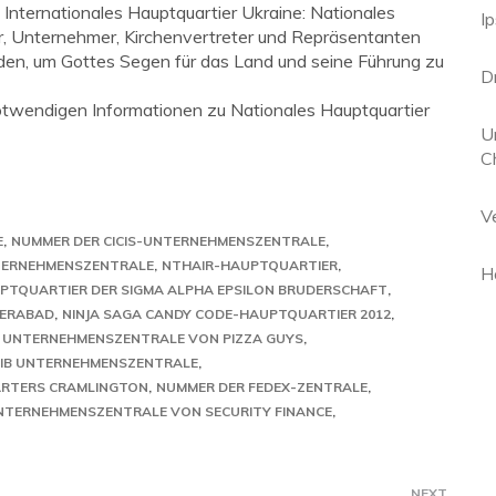
Internationales Hauptquartier Ukraine: Nationales
I
er, Unternehmer, Kirchenvertreter und Repräsentanten
en, um Gottes Segen für das Land und seine Führung zu
D
 notwendigen Informationen zu Nationales Hauptquartier
U
Ch
V
E
NUMMER DER CICIS-UNTERNEHMENSZENTRALE
ERNEHMENSZENTRALE
NTHAIR-HAUPTQUARTIER
Ho
PTQUARTIER DER SIGMA ALPHA EPSILON BRUDERSCHAFT
DERABAD
NINJA SAGA CANDY CODE-HAUPTQUARTIER 2012
 UNTERNEHMENSZENTRALE VON PIZZA GUYS
IB UNTERNEHMENSZENTRALE
ARTERS CRAMLINGTON
NUMMER DER FEDEX-ZENTRALE
NTERNEHMENSZENTRALE VON SECURITY FINANCE
NEXT