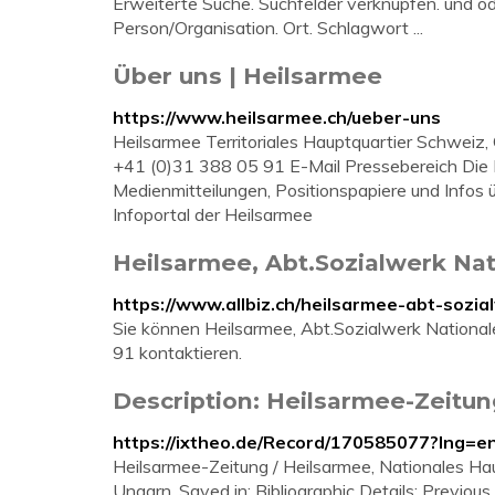
Erweiterte Suche. Suchfelder verknüpfen. und oder
Person/Organisation. Ort. Schlagwort ...
Über uns | Heilsarmee
https://www.heilsarmee.ch/ueber-uns
Heilsarmee Territoriales Hauptquartier Schweiz
+41 (0)31 388 05 91 E-Mail Pres­se­be­reich Die
Medienmitteilungen, Positionspapiere und Infos 
In­fo­por­tal der Heils­ar­mee
Heilsarmee, Abt.Sozialwerk Nati
https://www.allbiz.ch/heilsarmee-abt-sozi
Sie können Heilsarmee, Abt.Sozialwerk Nationa
91 kontaktieren.
Description: Heilsarmee-Zeitun
https://ixtheo.de/Record/170585077?lng=e
Heilsarmee-Zeitung / Heilsarmee, Nationales Haup
Ungarn. Saved in: Bibliographic Details; Previous Ti