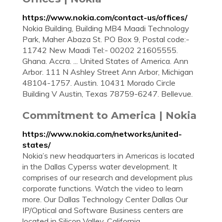
https://www.nokia.com/contact-us/offices/
Nokia Building, Building MB4 Maadi Technology
Park, Maher Abaza St. PO Box 9, Postal code:-
11742 New Maadi Tel:- 00202 21605555.
Ghana. Accra. ... United States of America. Ann
Arbor. 111 N Ashley Street Ann Arbor, Michigan
48104-1757. Austin. 10431 Morado Circle
Building V Austin, Texas 78759-6247. Bellevue.
Commitment to America | Nokia
https://www.nokia.com/networks/united-
states/
Nokia’s new headquarters in Americas is located
in the Dallas Cyperss water development. It
comprises of our research and development plus
corporate functions. Watch the video to learn
more. Our Dallas Technology Center Dallas Our
IP/Optical and Software Business centers are
located in Silicon Valley, California.