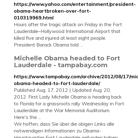
https://www.yahoo.com/entertainment/president-
obama-heartbroken-over-fort-
010319969.html
Hours after the tragic attack on Friday in the Fort
Lauderdale–Hollywood International Airport that
killed five and injured at least eight people,
President Barack Obama told …
Michelle Obama headed to Fort
Lauderdale - tampabay.com
https://www.tampabay.com/archive/2012/08/17/mic
obama-headed-to-fort-lauderdale/
Published Aug. 17, 2012 | Updated Aug. 20,
2012. First Lady Michelle Obama is heading back
to Florida for a grassroots rally Wednesday in Fort
Lauderdale at the War Memorial Auditorium.
Here's the ...
Wir hoffen, dass Sie über die obigen Links alle
notwendigen Informationen zu Obama-
Hauptquartier Fort Lauderdale gefunden haben.