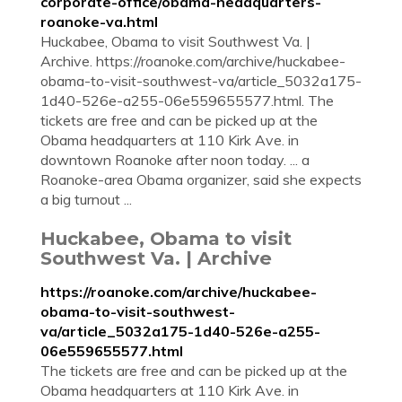
corporate-office/obama-headquarters-
roanoke-va.html
Huckabee, Obama to visit Southwest Va. |
Archive. https://roanoke.com/archive/huckabee-
obama-to-visit-southwest-va/article_5032a175-
1d40-526e-a255-06e559655577.html. The
tickets are free and can be picked up at the
Obama headquarters at 110 Kirk Ave. in
downtown Roanoke after noon today. ... a
Roanoke-area Obama organizer, said she expects
a big turnout ...
Huckabee, Obama to visit
Southwest Va. | Archive
https://roanoke.com/archive/huckabee-
obama-to-visit-southwest-
va/article_5032a175-1d40-526e-a255-
06e559655577.html
The tickets are free and can be picked up at the
Obama headquarters at 110 Kirk Ave. in