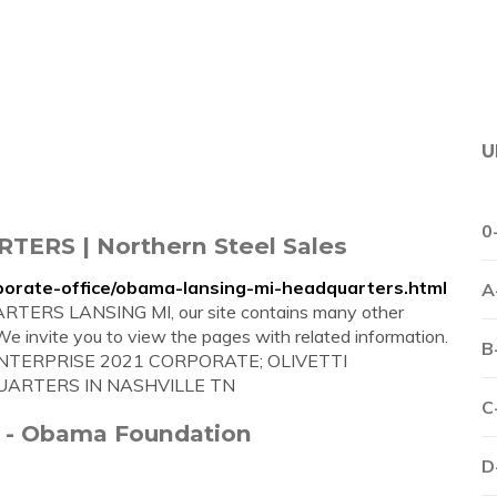
U
0
RS | Northern Steel Sales
porate-office/obama-lansing-mi-headquarters.html
A
RTERS LANSING MI, our site contains many other
 We invite you to view the pages with related information.
B
CE ENTERPRISE 2021 CORPORATE; OLIVETTI
ARTERS IN NASHVILLE TN
C
r - Obama Foundation
D