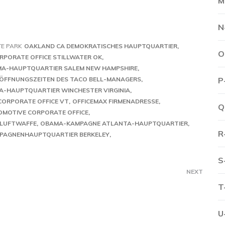
M
N
TE PARK
OAKLAND CA DEMOKRATISCHES HAUPTQUARTIER
O
RPORATE OFFICE STILLWATER OK
A-HAUPTQUARTIER SALEM NEW HAMPSHIRE
ÖFFNUNGSZEITEN DES TACO BELL-MANAGERS
P
-HAUPTQUARTIER WINCHESTER VIRGINIA
CORPORATE OFFICE VT
OFFICEMAX FIRMENADRESSE
Q
OMOTIVE CORPORATE OFFICE
 LUFTWAFFE
OBAMA-KAMPAGNE ATLANTA-HAUPTQUARTIER
R
PAGNENHAUPTQUARTIER BERKELEY
S
NEXT
T
U