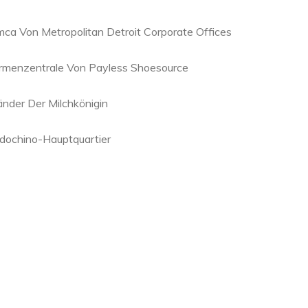
mca Von Metropolitan Detroit Corporate Offices
irmenzentrale Von Payless Shoesource
änder Der Milchkönigin
ndochino-Hauptquartier