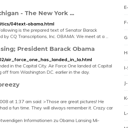
E
chigan - The New York …
F
itics/04text-obama.html
 following is the prepared text of Senator Barack
d by CQ Transcriptions, Inc. OBAMA: We meet at a ...
G
nsing; President Barack Obama
H
02/air_force_one_has_landed_in_la.html
d in the Capital City. Air Force One landed at Capital
I
g off from Washington D.C. earlier in the day.
J
breezy
K
08 at 1:37 am said: >Those are great pictures! He
s had a fun time. They will always remember it. Crazy car
L
e notwendigen Informationen zu Obama Lansing Mi-