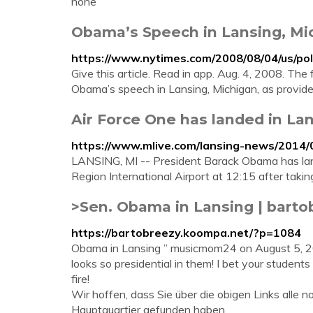
none
Obama’s Speech in Lansing, Mi
https://www.nytimes.com/2008/08/04/us/pol
Give this article. Read in app. Aug. 4, 2008. The
Obama’s speech in Lansing, Michigan, as provide
Air Force One has landed in La
https://www.mlive.com/lansing-news/2014/
LANSING, MI -- President Barack Obama has lande
Region International Airport at 12:15 after takin
>Sen. Obama in Lansing | barto
https://bartobreezy.koompa.net/?p=1084
Obama in Lansing ” musicmom24 on August 5, 20
looks so presidential in them! I bet your student
fire!
Wir hoffen, dass Sie über die obigen Links all
Hauptquartier gefunden haben.