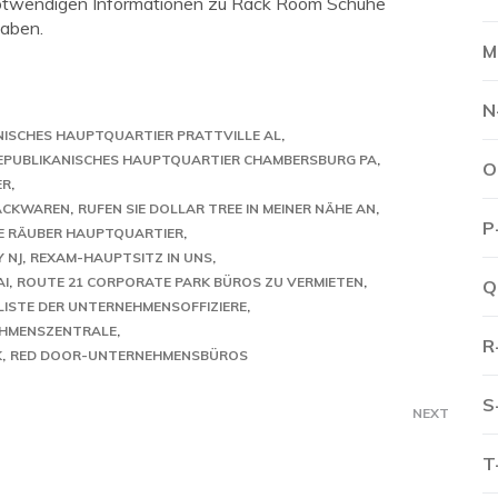
e notwendigen Informationen zu Rack Room Schuhe
aben.
M
N
NISCHES HAUPTQUARTIER PRATTVILLE AL
EPUBLIKANISCHES HAUPTQUARTIER CHAMBERSBURG PA
O
ER
BACKWAREN
RUFEN SIE DOLLAR TREE IN MEINER NÄHE AN
P
E RÄUBER HAUPTQUARTIER
 NJ
REXAM-HAUPTSITZ IN UNS
AI
ROUTE 21 CORPORATE PARK BÜROS ZU VERMIETEN
Q
ISTE DER UNTERNEHMENSOFFIZIERE
EHMENSZENTRALE
R
K
RED DOOR-UNTERNEHMENSBÜROS
S
NEXT
T