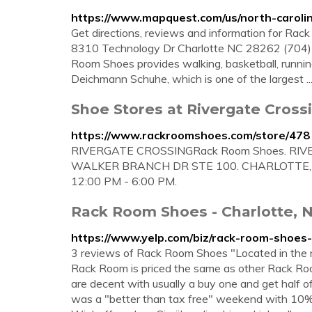
https://www.mapquest.com/us/north-caroli
Get directions, reviews and information for Rac
8310 Technology Dr Charlotte NC 28262 (704) 
Room Shoes provides walking, basketball, runnin
Deichmann Schuhe, which is one of the largest ..
Shoe Stores at Rivergate Cros
https://www.rackroomshoes.com/store/478
RIVERGATE CROSSINGRack Room Shoes. RIVE
WALKER BRANCH DR STE 100. CHARLOTTE, N
12:00 PM - 6:00 PM.
Rack Room Shoes - Charlotte, N
https://www.yelp.com/biz/rack-room-shoes-
3 reviews of Rack Room Shoes "Located in the n
Rack Room is priced the same as other Rack Room s
are decent with usually a buy one and get half o
was a "better than tax free" weekend with 10%