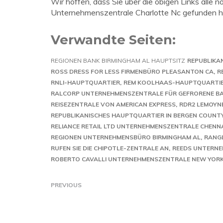
Wir hoffen, dass Sie über die obigen Links all
Unternehmenszentrale Charlotte Nc gefunden h
Verwandte Seiten:
REGIONEN BANK BIRMINGHAM AL HAUPTSITZ
REPUBLIKA
ROSS DRESS FOR LESS FIRMENBÜRO PLEASANTON CA
R
RNLI-HAUPTQUARTIER
REM KOOLHAAS-HAUPTQUARTI
RALCORP UNTERNEHMENSZENTRALE FÜR GEFRORENE 
REISEZENTRALE VON AMERICAN EXPRESS
RDR2 LEMOYN
REPUBLIKANISCHES HAUPTQUARTIER IN BERGEN COUNTY
RELIANCE RETAIL LTD UNTERNEHMENSZENTRALE CHENN
REGIONEN UNTERNEHMENSBÜRO BIRMINGHAM AL
RANGL
RUFEN SIE DIE CHIPOTLE-ZENTRALE AN
REEDS UNTERN
ROBERTO CAVALLI UNTERNEHMENSZENTRALE NEW YOR
PREVIOUS