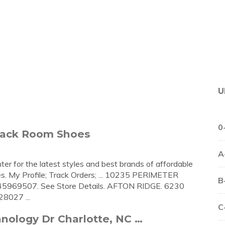
U
0
 Rack Room Shoes
A
r for the latest styles and best brands of affordable
s. My Profile; Track Orders; ... 10235 PERIMETER
B
69507. See Store Details. AFTON RIDGE. 6230
027 ...
C
nology Dr Charlotte, NC …