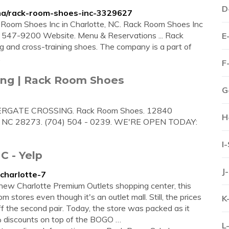
D
na/rack-room-shoes-inc-3329627
k Room Shoes Inc in Charlotte, NC. Rack Room Shoes Inc
547-9200 Website. Menu & Reservations ... Rack
E
g and cross-training shoes. The company is a part of
.
F
sing | Rack Room Shoes
G
RGATE CROSSING. Rack Room Shoes. 12840
H
C 28273. (704) 504 - 0239. WE'RE OPEN TODAY:
I
C - Yelp
J
charlotte-7
ew Charlotte Premium Outlets shopping center, this
tores even though it's an outlet mall. Still, the prices
K
ff the second pair. Today, the store was packed as it
 discounts on top of the BOGO …
L