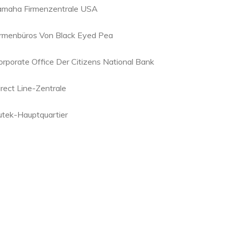
amaha Firmenzentrale USA
irmenbüros Von Black Eyed Pea
orporate Office Der Citizens National Bank
irect Line-Zentrale
utek-Hauptquartier