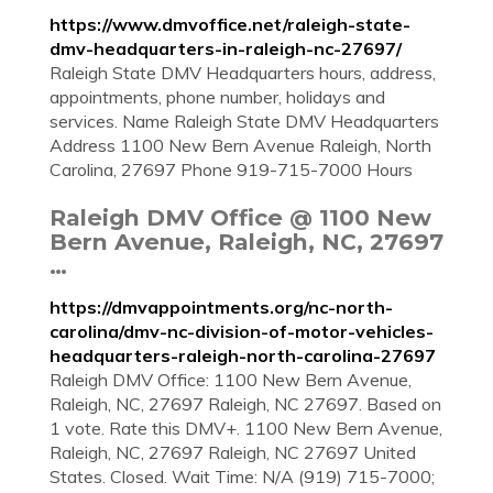
https://www.dmvoffice.net/raleigh-state-
dmv-headquarters-in-raleigh-nc-27697/
Raleigh State DMV Headquarters hours, address,
appointments, phone number, holidays and
services. Name Raleigh State DMV Headquarters
Address 1100 New Bern Avenue Raleigh, North
Carolina, 27697 Phone 919-715-7000 Hours
Raleigh DMV Office @ 1100 New
Bern Avenue, Raleigh, NC, 27697
…
https://dmvappointments.org/nc-north-
carolina/dmv-nc-division-of-motor-vehicles-
headquarters-raleigh-north-carolina-27697
Raleigh DMV Office: 1100 New Bern Avenue,
Raleigh, NC, 27697 Raleigh, NC 27697. Based on
1 vote. Rate this DMV+. 1100 New Bern Avenue,
Raleigh, NC, 27697 Raleigh, NC 27697 United
States. Closed. Wait Time: N/A (919) 715-7000;