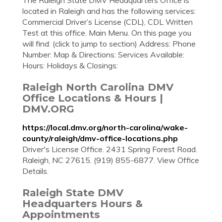
The Raleigh State DMV Headquarters Office is
located in Raleigh and has the following services:
Commercial Driver’s License (CDL), CDL Written
Test at this office. Main Menu. On this page you
will find: (click to jump to section) Address: Phone
Number: Map & Directions: Services Available:
Hours: Holidays & Closings:
Raleigh North Carolina DMV
Office Locations & Hours |
DMV.ORG
https://local.dmv.org/north-carolina/wake-
county/raleigh/dmv-office-locations.php
Driver's License Office. 2431 Spring Forest Road.
Raleigh, NC 27615. (919) 855-6877. View Office
Details.
Raleigh State DMV
Headquarters Hours &
Appointments