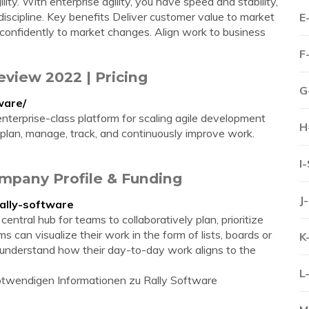
lity. With enterprise agility, you have speed and stability,
 discipline. Key benefits Deliver customer value to market
E
d confidently to market changes. Align work to business
F
eview 2022 | Pricing
G
ware/
enterprise-class platform for scaling agile development
H
 plan, manage, track, and continuously improve work.
I
mpany Profile & Funding
J
ally-software
ral hub for teams to collaboratively plan, prioritize
can visualize their work in the form of lists, boards or
K
understand how their day-to-day work aligns to the
L
 notwendigen Informationen zu Rally Software