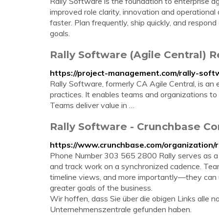
Rally Software is the foundation to enterprise agi
improved role clarity, innovation and operational
faster. Plan frequently, ship quickly, and respon
goals.
Rally Software (Agile Central) R
https://project-management.com/rally-soft
Rally Software, formerly CA Agile Central, is an 
practices. It enables teams and organizations to
Teams deliver value in …
Rally Software - Crunchbase Co
https://www.crunchbase.com/organization/r
Phone Number 303 565 2800 Rally serves as a cent
and track work on a synchronized cadence. Teams 
timeline views, and more importantly—they can 
greater goals of the business.
Wir hoffen, dass Sie über die obigen Links alle
Unternehmenszentrale gefunden haben.