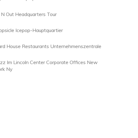
n N Out Headquarters Tour
opsicle Icepop-Hauptquartier
ard House Restaurants Unternehmenszentrale
azz Im Lincoln Center Corporate Offices New
ork Ny