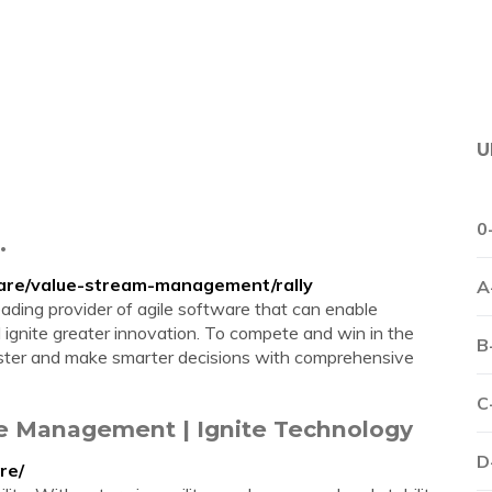
U
0
.
are/value-stream-management/rally
A
eading provider of agile software that can enable
d ignite greater innovation. To compete and win in the
B
faster and make smarter decisions with comprehensive
C
ile Management | Ignite Technology
D
re/