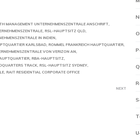
M
N
TH MANAGEMENT UNTERNEHMENSZENTRALE ANSCHRIFT
ERNEHMENSZENTRALE
RSL-HAUPTSITZ QLD
O
EHMENSZENTRALE IN INDIEN
PTQUARTIER KARLSBAD
ROMMEL FRANKREICH HAUPTQUARTIER
P
NTERNEHMENSZENTRALE VON VERIZON AN
HAUPTQUARTIER
RBA-HAUPTSITZ
DQUARTERS TRACK
RSL-HAUPTSITZ SYDNEY
Q
LE
RAIT RESIDENTIAL CORPORATE OFFICE
R
NEXT
S
T
U