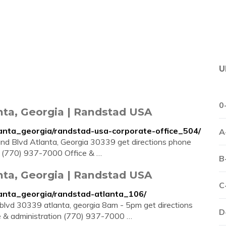
U
0
nta, Georgia | Randstad USA
lanta_georgia/randstad-usa-corporate-office_504/
A
d Blvd Atlanta, Georgia 30339 get directions phone
cs (770) 937-7000 Office & …
B
nta, Georgia | Randstad USA
C
lanta_georgia/randstad-atlanta_106/
blvd 30339 atlanta, georgia 8am - 5pm get directions
D
e & administration (770) 937-7000 …