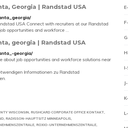
nta, Georgia | Randstad USA
E
anta_georgia/
F
andstad USA Connect with recruiters at our Randstad
 job opportunities and workforce …
G
nta, georgia | Randstad USA
H
anta_-georgia/
re about job opportunities and workforce solutions near
I
 notwendigen Informationen zu Randstad
en.
J
K
UNTY WISCONSIN
RUSHCARD CORPORATE OFFICE KONTAKT
L
ND
RADISSON-HAUPTSITZ MINNEAPOLIS
NEHMENSZENTRALE
ROXIO-UNTERNEHMENSZENTRALE