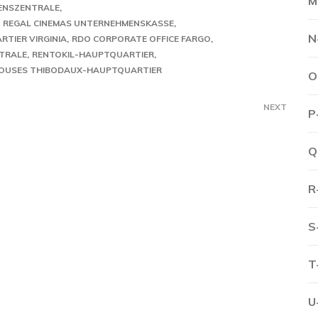
M
ENSZENTRALE
REGAL CINEMAS UNTERNEHMENSKASSE
N
TIER VIRGINIA
RDO CORPORATE OFFICE FARGO
TRALE
RENTOKIL-HAUPTQUARTIER
OUSES THIBODAUX-HAUPTQUARTIER
O
NEXT
P
Q
R
S
T
U