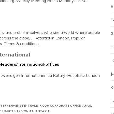
don.org
. Weekly Meeting Hours Monday: 12:30–
E
F
eaders, and problem-solvers who see a world where people
G
across the globe, ... Rotaract in London. Popular
ks. Terms & conditions.
H
nternational
I
leaders/international-offices
J
e notwendigen Informationen zu Rotary-Hauptsitz London
K
L
UNTERNEHMENSZENTRALE
RICOH CORPORATE OFFICE JAPAN
O HAUPTSITZ VON ATLANTA GA