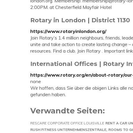
london.org
. Membership:
membership@rotary-lon
2:00PM. at Chesterfield Mayfair Hotel
Rotary in London | District 1130
https://www.rotaryinlondon.org/
Join Rotary’s 1.4 million neighbours, friends, l
unite and take action to create lasting change – 
resources. Find a club. Join Rotary . Important lin
International Offices | Rotary I
https://www.rotary.org/en/about-rotary/our-
none
Wir hoffen, dass Sie über die obigen Links all
gefunden haben.
Verwandte Seiten:
RESCARE CORPORATE OFFICE LOUISVILLE
RENT A CAR 
RUSH FITNESS UNTERNEHMENSZENTRALE
ROOMS TO G