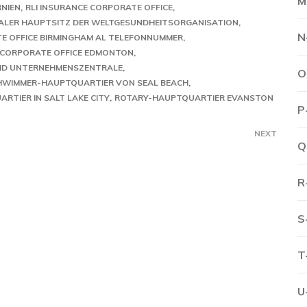
M
RNIEN
RLI INSURANCE CORPORATE OFFICE
ALER HAUPTSITZ DER WELTGESUNDHEITSORGANISATION
N
E OFFICE BIRMINGHAM AL TELEFONNUMMER
 CORPORATE OFFICE EDMONTON
AID UNTERNEHMENSZENTRALE
O
WIMMER-HAUPTQUARTIER VON SEAL BEACH
RTIER IN SALT LAKE CITY
ROTARY-HAUPTQUARTIER EVANSTON
P
NEXT
Q
R
S
T
U