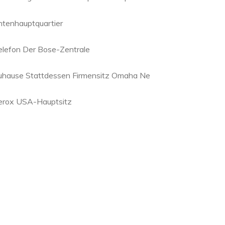
ntenhauptquartier
elefon Der Bose-Zentrale
uhause Stattdessen Firmensitz Omaha Ne
erox USA-Hauptsitz