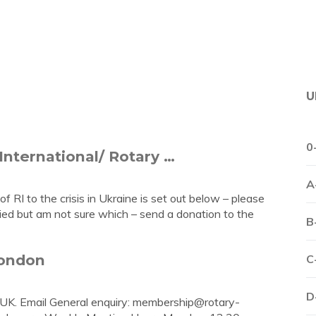
U
0
International/ Rotary …
A
f RI to the crisis in Ukraine is set out below – please
fied but am not sure which – send a donation to the
B
London
C
D
K. Email General enquiry:
membership@rotary-