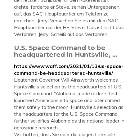
den letzten Schlüssel für den Raketenstart
drehte, forderte er Steve, seinen Untergebenen,
auf, das SAC-Hauptquartier am Telefon zu
erreichen:. Jerry: Versuchen Sie es mit dem SAC-
Hauptquartier auf der HF. Steve: Das ist nicht das
Verfahren. Jerry: Scheiß auf das Verfahren.
U.S. Space Command to be
headquartered in Huntsville, …
https://www.waff.com/2021/01/13/us-space-
command-be-headquartered-huntsville/
Lieutenant Governor Will Ainsworth welcomes
Huntsville’s selection as the headquarters of U.S.
Space Command. “Alabama-made rockets first
launched Americans into space and later carried
them safely to the moon. Huntsville’s selection as
the headquarters for the U.S. Space Command
further solidifies Alabama as the national leader in
aerospace research …
Wir hoffen, dass Sie über die obigen Links alle