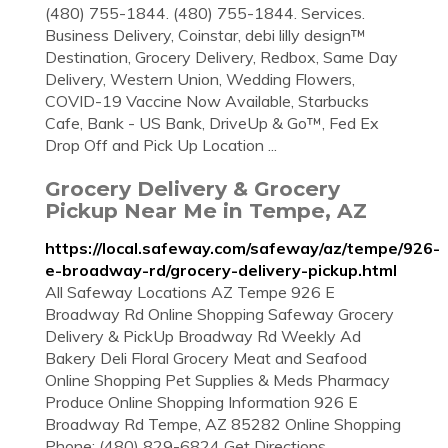
(480) 755-1844. (480) 755-1844. Services.
Business Delivery, Coinstar, debi lilly design™
Destination, Grocery Delivery, Redbox, Same Day
Delivery, Western Union, Wedding Flowers,
COVID-19 Vaccine Now Available, Starbucks
Cafe, Bank - US Bank, DriveUp & Go™, Fed Ex
Drop Off and Pick Up Location ...
Grocery Delivery & Grocery
Pickup Near Me in Tempe, AZ
https://local.safeway.com/safeway/az/tempe/926-
e-broadway-rd/grocery-delivery-pickup.html
All Safeway Locations AZ Tempe 926 E
Broadway Rd Online Shopping Safeway Grocery
Delivery & PickUp Broadway Rd Weekly Ad
Bakery Deli Floral Grocery Meat and Seafood
Online Shopping Pet Supplies & Meds Pharmacy
Produce Online Shopping Information 926 E
Broadway Rd Tempe, AZ 85282 Online Shopping
Phone: (480) 829-6824 Get Directions