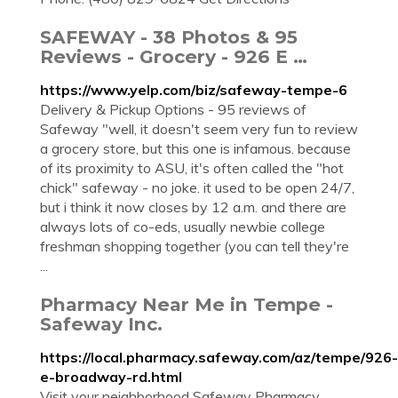
SAFEWAY - 38 Photos & 95
Reviews - Grocery - 926 E …
https://www.yelp.com/biz/safeway-tempe-6
Delivery & Pickup Options - 95 reviews of
Safeway "well, it doesn't seem very fun to review
a grocery store, but this one is infamous. because
of its proximity to ASU, it's often called the "hot
chick" safeway - no joke. it used to be open 24/7,
but i think it now closes by 12 a.m. and there are
always lots of co-eds, usually newbie college
freshman shopping together (you can tell they're
...
Pharmacy Near Me in Tempe -
Safeway Inc.
https://local.pharmacy.safeway.com/az/tempe/926-
e-broadway-rd.html
Visit your neighborhood Safeway Pharmacy