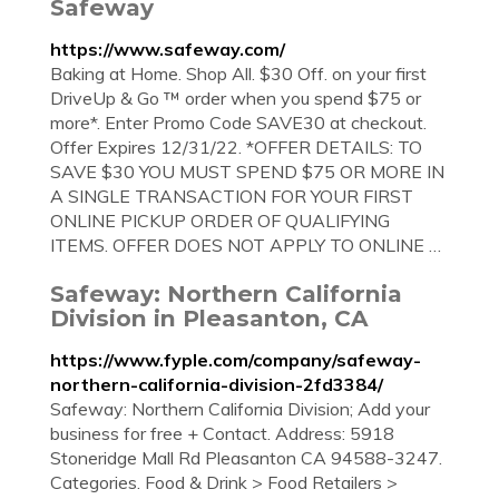
Safeway
https://www.safeway.com/
Baking at Home. Shop All. $30 Off. on your first
DriveUp & Go ™ order when you spend $75 or
more*. Enter Promo Code SAVE30 at checkout.
Offer Expires 12/31/22. *OFFER DETAILS: TO
SAVE $30 YOU MUST SPEND $75 OR MORE IN
A SINGLE TRANSACTION FOR YOUR FIRST
ONLINE PICKUP ORDER OF QUALIFYING
ITEMS. OFFER DOES NOT APPLY TO ONLINE …
Safeway: Northern California
Division in Pleasanton, CA
https://www.fyple.com/company/safeway-
northern-california-division-2fd3384/
Safeway: Northern California Division; Add your
business for free + Contact. Address: 5918
Stoneridge Mall Rd Pleasanton CA 94588-3247.
Categories. Food & Drink > Food Retailers >