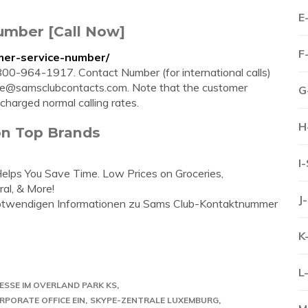
E
umber [Call Now]
F
mer-service-number/
0-964-1917. Contact Number (for international calls)
ce@samsclubcontacts.com
. Note that the customer
G
 charged normal calling rates.
H
on Top Brands
I
lps You Save Time. Low Prices on Groceries,
ral, & More!
J
e notwendigen Informationen zu Sams Club-Kontaktnummer
K
L
ESSE IM OVERLAND PARK KS
RPORATE OFFICE EIN
SKYPE-ZENTRALE LUXEMBURG