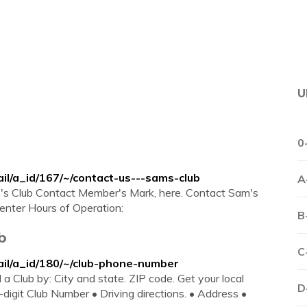
U
0
il/a_id/167/~/contact-us---sams-club
A
's Club Contact Member's Mark, here. Contact Sam's
enter Hours of Operation:
B
b
C
ail/a_id/180/~/club-phone-number
a Club by: City and state. ZIP code. Get your local
D
digit Club Number • Driving directions. • Address •