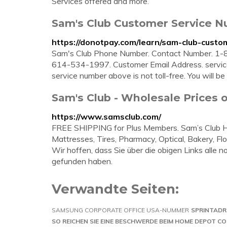
Services offered and more.
Sam's Club Customer Service N
https://donotpay.com/learn/sam-club-custo
Sam's Club Phone Number. Contact Number. 1-80
614-534-1997. Customer Email Address.
servi
service number above is not toll-free. You will be
Sam's Club - Wholesale Prices 
https://www.samsclub.com/
FREE SHIPPING for Plus Members. Sam’s Club He
Mattresses, Tires, Pharmacy, Optical, Bakery, Flo
Wir hoffen, dass Sie über die obigen Links all
gefunden haben.
Verwandte Seiten:
SAMSUNG CORPORATE OFFICE USA-NUMMER
SPRINTADR
SO REICHEN SIE EINE BESCHWERDE BEIM HOME DEPOT CO