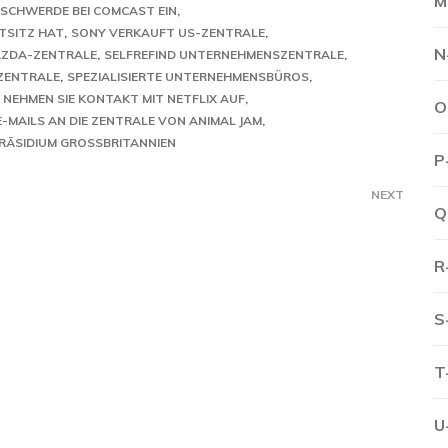
M
BESCHWERDE BEI COMCAST EIN
TSITZ HAT
SONY VERKAUFT US-ZENTRALE
N
AZDA-ZENTRALE
SELFREFIND UNTERNEHMENSZENTRALE
ZENTRALE
SPEZIALISIERTE UNTERNEHMENSBÜROS
 NEHMEN SIE KONTAKT MIT NETFLIX AUF
O
E-MAILS AN DIE ZENTRALE VON ANIMAL JAM
RÄSIDIUM GROSSBRITANNIEN
P
NEXT
Q
R
S
T
U