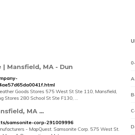
U
0
| Mansfield, MA - Dun
ompany-
A
74ae57d65da0041f.html
ather Goods Stores 575 West St Ste 110, Mansfield,
B
ing Stores 280 School St Ste F130, …
nsfield, MA …
C
tts/samsonite-corp-291009996
D
ufacturers - MapQuest. Samsonite Corp. 575 West St.