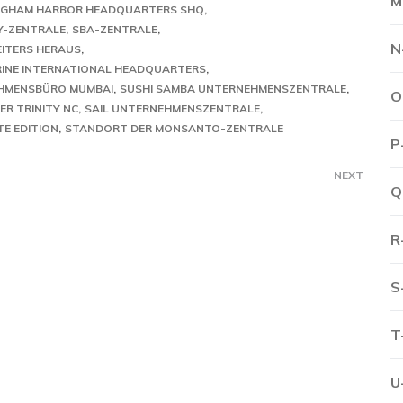
M
NGHAM HARBOR HEADQUARTERS SHQ
Y-ZENTRALE
SBA-ZENTRALE
N
EITERS HERAUS
INE INTERNATIONAL HEADQUARTERS
HMENSBÜRO MUMBAI
SUSHI SAMBA UNTERNEHMENSZENTRALE
O
R TRINITY NC
SAIL UNTERNEHMENSZENTRALE
TE EDITION
STANDORT DER MONSANTO-ZENTRALE
P
NEXT
Q
R
S
T
U