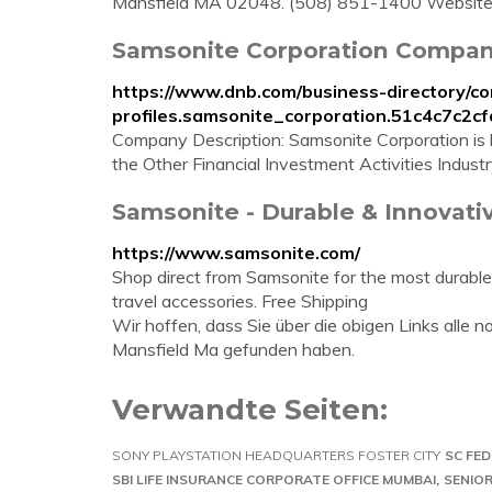
Mansfield MA 02048. (508) 851-1400 Website.
Samsonite Corporation Company
https://www.dnb.com/business-directory/c
profiles.samsonite_corporation.51c4c7c2
Company Description: Samsonite Corporation is l
the Other Financial Investment Activities Indust
Samsonite - Durable & Innovati
https://www.samsonite.com/
Shop direct from Samsonite for the most durabl
travel accessories. Free Shipping
Wir hoffen, dass Sie über die obigen Links all
Mansfield Ma gefunden haben.
Verwandte Seiten:
SONY PLAYSTATION HEADQUARTERS FOSTER CITY
SC FE
SBI LIFE INSURANCE CORPORATE OFFICE MUMBAI
SENIO