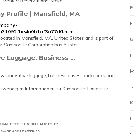
 Menu & Reservations. Make …
E
 Profile | Mansfield, MA
F
ompany-
cfa31092fbe4a0b1af3a77d0.html
ocated in Mansfield, MA, United States and is part of
G
ry. Samsonite Corporation has 5 total …
H
ve Luggage, Business …
I
e & innovative luggage, business cases, backpacks and
J
e notwendigen Informationen zu Samsonite-Hauptsitz
K
L
DERAL CREDIT UNION HAUPTSITZ
R CORPORATE OFFICER