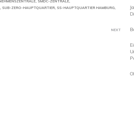
RNEHMENSZENTRALE
SMDC-ZENTRALE
J
SUB-ZERO-HAUPTQUARTIER
SS-HAUPTQUARTIER HAMBURG
D
B
NEXT
E
U
P
O