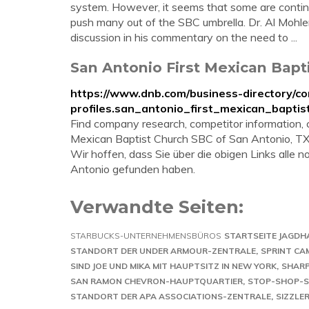
system. However, it seems that some are contin
push many out of the SBC umbrella. Dr. Al Mohle
discussion in his commentary on the need to ...
San Antonio First Mexican Bap
https://www.dnb.com/business-directory/c
profiles.san_antonio_first_mexican_bapt
Find company research, competitor information, c
Mexican Baptist Church SBC of San Antonio, TX
Wir hoffen, dass Sie über die obigen Links all
Antonio gefunden haben.
Verwandte Seiten:
STARBUCKS-UNTERNEHMENSBÜROS
STARTSEITE JAGD
STANDORT DER UNDER ARMOUR-ZENTRALE
SPRINT CA
SIND JOE UND MIKA MIT HAUPTSITZ IN NEW YORK
SHARP
SAN RAMON CHEVRON-HAUPTQUARTIER
STOP-SHOP-S
STANDORT DER APA ASSOCIATIONS-ZENTRALE
SIZZLE