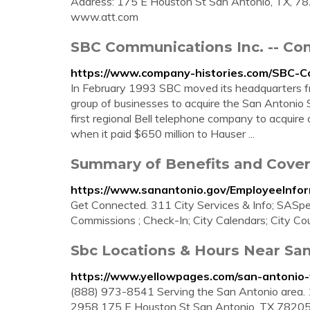
Address: 175 E Houston St San Antonio, TX, 78
www.att.com
SBC Communications Inc. -- Co
https://www.company-histories.com/SBC-C
In February 1993 SBC moved its headquarters from
group of businesses to acquire the San Antonio S
first regional Bell telephone company to acquire 
when it paid $650 million to Hauser ...
Summary of Benefits and Covera
https://www.sanantonio.gov/EmployeeInfor
Get Connected. 311 City Services & Info; SASpe
Commissions ; Check-In; City Calendars; City Cou
Sbc Locations & Hours Near San
https://www.yellowpages.com/san-antonio-
(888) 973-8541 Serving the San Antonio area. 
2958 175 E Houston St San Antonio, TX 7820