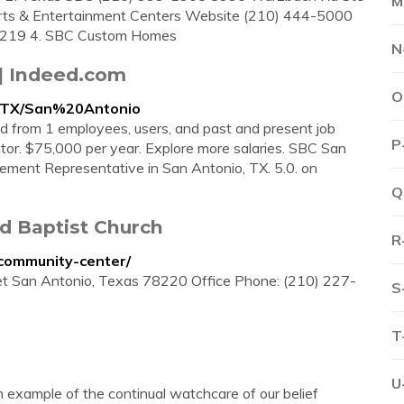
M
rts & Entertainment Centers Website (210) 444-5000
8219 4. SBC Custom Homes
N
 | Indeed.com
O
s/TX/San%20Antonio
ed from 1 employees, users, and past and present job
P
or. $75,000 per year. Explore more salaries. SBC San
ent Representative in San Antonio, TX. 5.0. on
Q
d Baptist Church
R
-community-center/
t San Antonio, Texas 78220 Office Phone: (210) 227-
S
T
U
example of the continual watchcare of our belief