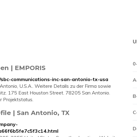
U
0
men | EMPORIS
sbc-communications-inc-san-antonio-tx-usa
A
Antonio, U.S.A.. Weitere Details zu der Firma sowie
ptsitz. 175 East Houston Street. 78205 San Antonio.
B
r Projektstatus.
ile | San Antonio, TX
C
ompany-
D
da66f6b5fe7c5f3c14.html