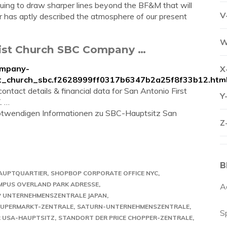
uing to draw sharper lines beyond the BF&M that will
V
r has aptly described the atmosphere of our present
W
tist Church SBC Company …
ompany-
X
ist_church_sbc.f2628999ff0317b6347b2a25f8f33b12.htm
ontact details & financial data for San Antonio First
Y
. …
e notwendigen Informationen zu SBC-Hauptsitz San
Z
B
HAUPTQUARTIER
SHOPBOP CORPORATE OFFICE NYC
MPUS OVERLAND PARK ADRESSE
A
 UNTERNEHMENSZENTRALE JAPAN
UPERMARKT-ZENTRALE
SATURN-UNTERNEHMENSZENTRALE
S
R USA-HAUPTSITZ
STANDORT DER PRICE CHOPPER-ZENTRALE