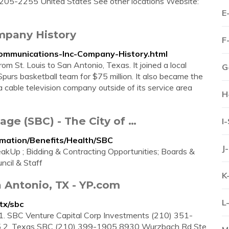
205-2255 United States See other locations Website:
E
mpany History
F
ommunications-Inc-Company-History.html
 St. Louis to San Antonio, Texas. It joined a local
G
purs basketball team for $75 million. It also became the
a cable television company outside of its service area
H
ge (SBC) - The City of …
I
mation/Benefits/Health/SBC
J
akUp ; Bidding & Contracting Opportunities; Boards &
ncil & Staff
K
 Antonio, TX - YP.com
L
tx/sbc
1. SBC Venture Capital Corp Investments (210) 351-
5 2. Texas SBC (210) 399-1905 8930 Wurzbach Rd Ste