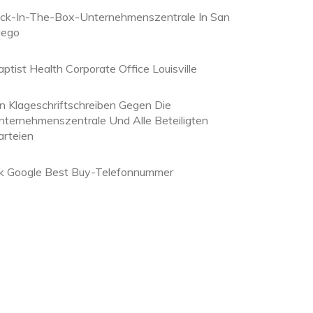
ack-In-The-Box-Unternehmenszentrale In San
iego
aptist Health Corporate Office Louisville
in Klageschriftschreiben Gegen Die
nternehmenszentrale Und Alle Beteiligten
arteien
k Google Best Buy-Telefonnummer