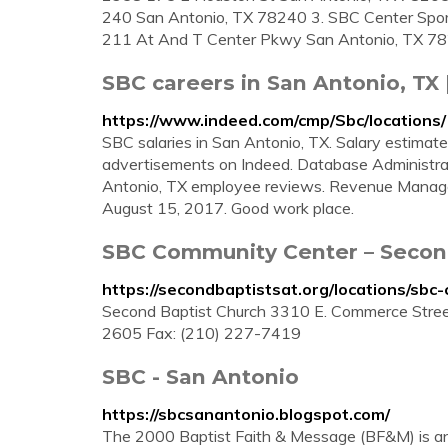
240 San Antonio, TX 78240 3. SBC Center Spo
211 At And T Center Pkwy San Antonio, TX 7
SBC careers in San Antonio, TX
https://www.indeed.com/cmp/Sbc/location
SBC salaries in San Antonio, TX. Salary estimat
advertisements on Indeed. Database Administrat
Antonio, TX employee reviews. Revenue Managem
August 15, 2017. Good work place.
SBC Community Center – Secon
https://secondbaptistsat.org/locations/sbc
Second Baptist Church 3310 E. Commerce Stree
2605 Fax: (210) 227-7419
SBC - San Antonio
https://sbcsanantonio.blogspot.com/
The 2000 Baptist Faith & Message (BF&M) is an 