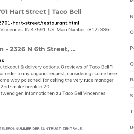
M
01 Hart Street | Taco Bell
N
/2701-hart-street/restaurant.html
 Vincennes, IN 47591. US. Main Number. (812) 886-
O
P
 - 2326 N 6th Street, …
es
Q
 takeout & delivery options. 8 reviews of Taco Bell "I
ar order to my origanal request, considering i come here
R
in some way poisoned, for asking the very rude manager
s 2nd smoke break in 20 …
 notwendigen Informationen zu Taco Bell Vincennes
S
T
U
TELEFONNUMMER DER SUNTRUST-ZENTRALE