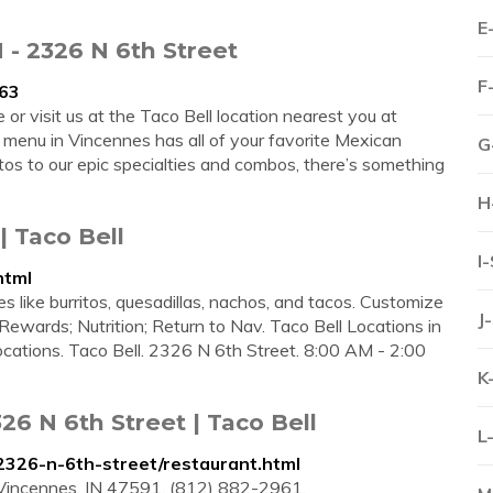
E
 - 2326 N 6th Street
F
863
or visit us at the Taco Bell location nearest you at
 menu in Vincennes has all of your favorite Mexican
G
itos to our epic specialties and combos, there’s something
H
| Taco Bell
I
html
es like burritos, quesadillas, nachos, and tacos. Customize
J
y; Rewards; Nutrition; Return to Nav. Taco Bell Locations in
Locations. Taco Bell. 2326 N 6th Street. 8:00 AM - 2:00
K
26 N 6th Street | Taco Bell
L
/2326-n-6th-street/restaurant.html
 Vincennes, IN 47591. (812) 882-2961.