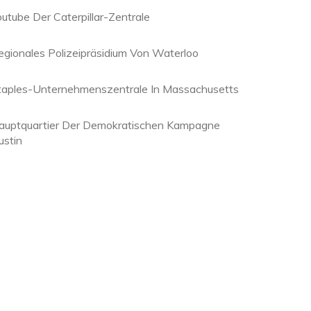
outube Der Caterpillar-Zentrale
egionales Polizeipräsidium Von Waterloo
taples-Unternehmenszentrale In Massachusetts
auptquartier Der Demokratischen Kampagne
ustin