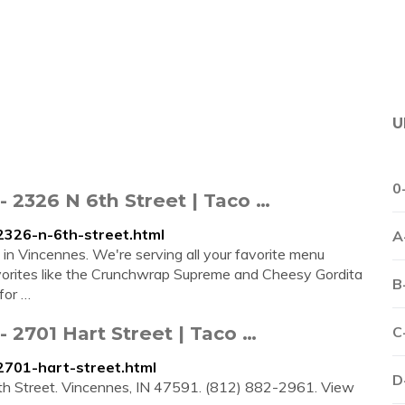
U
0
- 2326 N 6th Street | Taco …
/2326-n-6th-street.html
A
in Vincennes. We're serving all your favorite menu
favorites like the Crunchwrap Supreme and Cheesy Gordita
B
for …
- 2701 Hart Street | Taco …
C
/2701-hart-street.html
D
th Street. Vincennes, IN 47591. (812) 882-2961. View