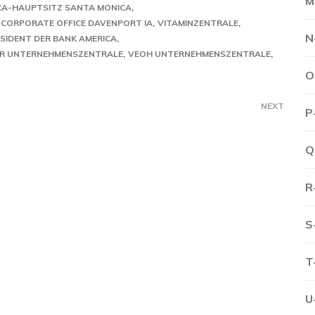
M
CA-HAUPTSITZ SANTA MONICA
CORPORATE OFFICE DAVENPORT IA
VITAMINZENTRALE
N
SIDENT DER BANK AMERICA
R UNTERNEHMENSZENTRALE
VEOH UNTERNEHMENSZENTRALE
O
NEXT
P
Q
R
S
T
U