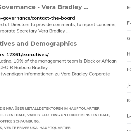
Governance - Vera Bradley …
E
te-governance/contact-the-board
F
rd of Directors to provide comments, to report concerns,
Corporate Secretary Vera Bradley …
G
utives and Demographics
H
rs-12361/executives/
Latino. 10% of the management team is Black or African
 CEO B Barbara Bradley …
I
 notwendigen Informationen zu Vera Bradley Corporate
J
K
DIE NRA ÜBER METALLDETEKTOREN IM HAUPTQUARTIER
WELTZENTRALE
VANITY CLOTHING UNTERNEHMENSZENTRALE
L
 OFFICE SCHAUMBURG
S
VENTE PRIVEE USA-HAUPTQUARTIER