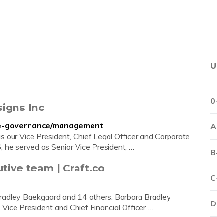
U
0
igns Inc
ate-governance/management
A
 our Vice President, Chief Legal Officer and Corporate
 he served as Senior Vice President, …
B
tive team | Craft.co
C
Bradley Baekgaard and 14 others. Barbara Bradley
D
ice President and Chief Financial Officer …