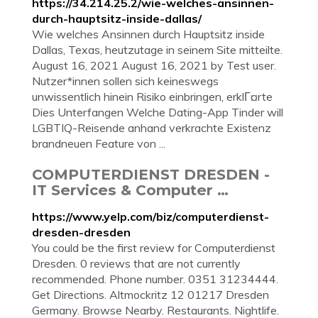
https://34.214.25.2/wie-welches-ansinnen-
durch-hauptsitz-inside-dallas/
Wie welches Ansinnen durch Hauptsitz inside
Dallas, Texas, heutzutage in seinem Site mitteilte.
August 16, 2021 August 16, 2021 by Test user.
Nutzer*innen sollen sich keineswegs
unwissentlich hinein Risiko einbringen, erklГ¤rte
Dies Unterfangen Welche Dating-App Tinder will
LGBTIQ-Reisende anhand verkrachte Existenz
brandneuen Feature von ...
COMPUTERDIENST DRESDEN -
IT Services & Computer …
https://www.yelp.com/biz/computerdienst-
dresden-dresden
You could be the first review for Computerdienst
Dresden. 0 reviews that are not currently
recommended. Phone number. 0351 31234444.
Get Directions. Altmockritz 12 01217 Dresden
Germany. Browse Nearby. Restaurants. Nightlife.