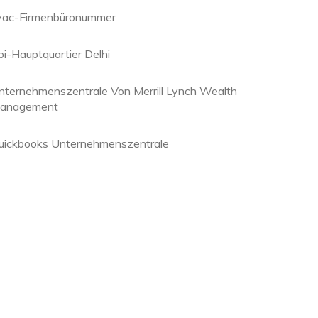
vac-Firmenbüronummer
bi-Hauptquartier Delhi
nternehmenszentrale Von Merrill Lynch Wealth
anagement
uickbooks Unternehmenszentrale