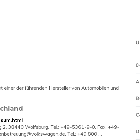
U
0
A
t einer der führenden Hersteller von Automobilen und
B
chland
C
ssum.html
ng 2, 38440 Wolfsburg. Tel.: +49-5361-9-0. Fax: +49-
D
enbetreuung@volkswagen.de
. Tel.: +49 800 …