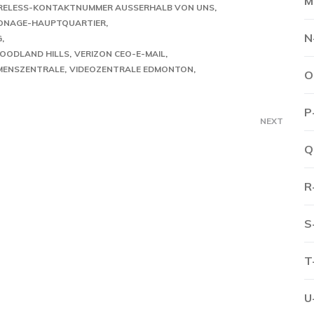
M
RELESS-KONTAKTNUMMER AUSSERHALB VON UNS
ONAGE-HAUPTQUARTIER
N
G
WOODLAND HILLS
VERIZON CEO-E-MAIL
MENSZENTRALE
VIDEOZENTRALE EDMONTON
O
P
NEXT
Q
R
S
T
U