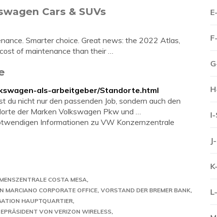
kswagen Cars & SUVs
E
F
enance. Smarter choice. Great news: the 2022 Atlas,
cost of maintenance than their …
G
e
H
lkswagen-als-arbeitgeber/Standorte.html
st du nicht nur den passenden Job, sondern auch den
andorte der Marken Volkswagen Pkw und …
I
e notwendigen Informationen zu VW Konzernzentrale
J
K
MENSZENTRALE COSTA MESA
 MARCIANO CORPORATE OFFICE
VORSTAND DER BREMER BANK
L
IGATION HAUPTQUARTIER
ZEPRÄSIDENT VON VERIZON WIRELESS