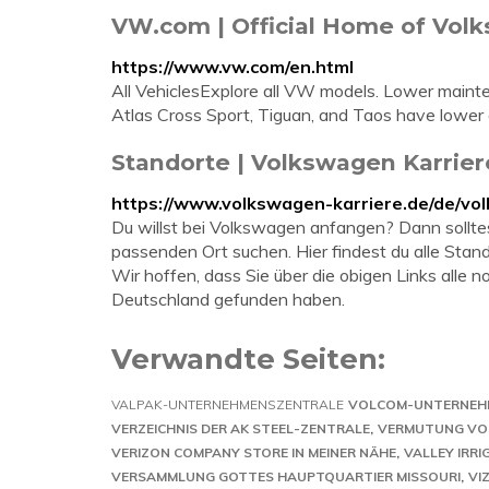
VW.com | Official Home of Vol
https://www.vw.com/en.html
All VehiclesExplore all VW models. Lower maint
Atlas Cross Sport, Tiguan, and Taos have lower 
Standorte | Volkswagen Karrier
https://www.volkswagen-karriere.de/de/vo
Du willst bei Volkswagen anfangen? Dann sollte
passenden Ort suchen. Hier findest du alle St
Wir hoffen, dass Sie über die obigen Links all
Deutschland gefunden haben.
Verwandte Seiten:
VALPAK-UNTERNEHMENSZENTRALE
VOLCOM-UNTERNEH
VERZEICHNIS DER AK STEEL-ZENTRALE
VERMUTUNG VON
VERIZON COMPANY STORE IN MEINER NÄHE
VALLEY IRR
VERSAMMLUNG GOTTES HAUPTQUARTIER MISSOURI
VI