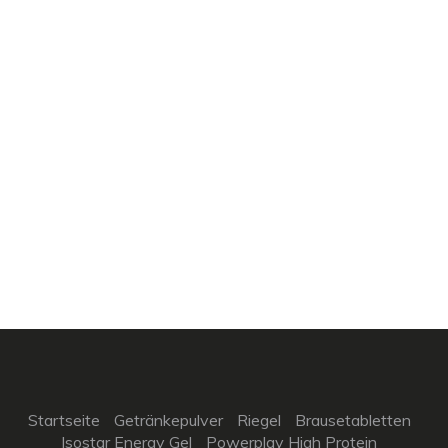
Startseite
Getränkepulver
Riegel
Brausetabletten
Isostar Energy Gel
Powerplay High Protein