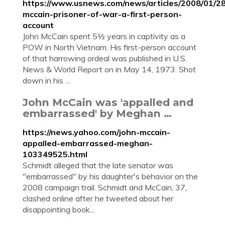
https://www.usnews.com/news/articles/2008/01/28
mccain-prisoner-of-war-a-first-person-
account
John McCain spent 5½ years in captivity as a
POW in North Vietnam. His first-person account
of that harrowing ordeal was published in U.S.
News & World Report on in May 14, 1973. Shot
down in his ...
John McCain was 'appalled and
embarrassed' by Meghan …
https://news.yahoo.com/john-mccain-
appalled-embarrassed-meghan-
103349525.html
Schmidt alleged that the late senator was
"embarrassed" by his daughter's behavior on the
2008 campaign trail. Schmidt and McCain, 37,
clashed online after he tweeted about her
disappointing book...