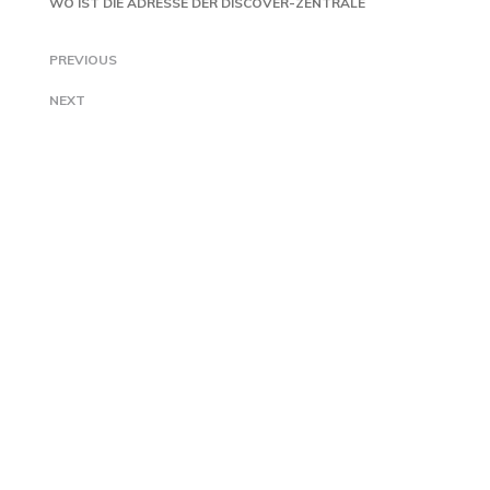
WO IST DIE ADRESSE DER DISCOVER-ZENTRALE
PREVIOUS
NEXT