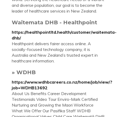
and diverse population, our goal is to become the
leader of healthcare services in New Zealand.
Waitemata DHB - Healthpoint
https://healthpointltd.health/customer/waitemata-
dhb/
Healthpoint delivers fairer access online. A
socially-focused technology company, it is
Australia and New Zealand’s trusted expert in
healthcare information.
» WDHB
https://www.wdhbcareers.co.nz/home/job/view/?
job=WDHB13692
About Us Benefits Career Development
Testimonials Video Tour Enviro-Mark Certified
Nurturing and Growing the Maori Workforce
What We Offer Our Pasifika Staff WDHB
Organisational Values Child Care Waitematā DHB