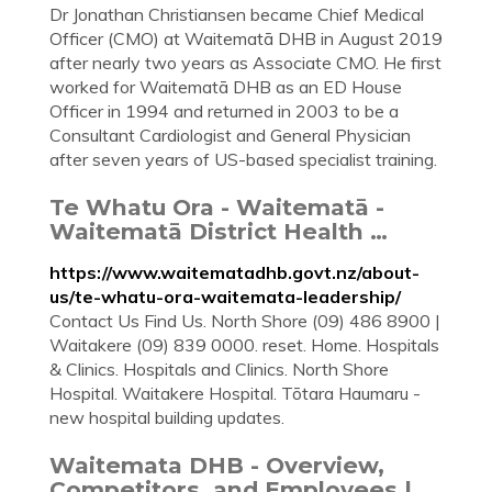
Dr Jonathan Christiansen became Chief Medical
Officer (CMO) at Waitematā DHB in August 2019
after nearly two years as Associate CMO. He first
worked for Waitematā DHB as an ED House
Officer in 1994 and returned in 2003 to be a
Consultant Cardiologist and General Physician
after seven years of US-based specialist training.
Te Whatu Ora - Waitematā -
Waitematā District Health …
https://www.waitematadhb.govt.nz/about-
us/te-whatu-ora-waitemata-leadership/
Contact Us Find Us. North Shore (09) 486 8900 |
Waitakere (09) 839 0000. reset. Home. Hospitals
& Clinics. Hospitals and Clinics. North Shore
Hospital. Waitakere Hospital. Tōtara Haumaru -
new hospital building updates.
Waitemata DHB - Overview,
Competitors, and Employees |