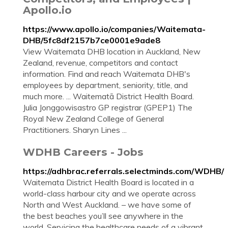
Apollo.io
https://www.apollo.io/companies/Waitemata-
DHB/5fc8df2157b7ce0001e9ade8
View Waitemata DHB location in Auckland, New
Zealand, revenue, competitors and contact
information. Find and reach Waitemata DHB's
employees by department, seniority, title, and
much more. ... Waitematā District Health Board.
Julia Jonggowisastro GP registrar (GPEP1) The
Royal New Zealand College of General
Practitioners. Sharyn Lines ...
WDHB Careers - Jobs
https://adhbrac.referrals.selectminds.com/WDHB/
Waitemata District Health Board is located in a
world-class harbour city and we operate across
North and West Auckland. – we have some of
the best beaches you’ll see anywhere in the
world. Servicing the healthcare needs of a vibrant