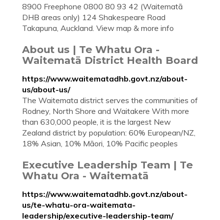
8900 Freephone 0800 80 93 42 (Waitematā
DHB areas only) 124 Shakespeare Road
Takapuna, Auckland. View map & more info
About us | Te Whatu Ora -
Waitematā District Health Board
https://www.waitematadhb.govt.nz/about-
us/about-us/
The Waitemata district serves the communities of
Rodney, North Shore and Waitakere With more
than 630,000 people, it is the largest New
Zealand district by population: 60% European/NZ,
18% Asian, 10% Māori, 10% Pacific peoples
Executive Leadership Team | Te
Whatu Ora - Waitematā
https://www.waitematadhb.govt.nz/about-
us/te-whatu-ora-waitemata-
leadership/executive-leadership-team/