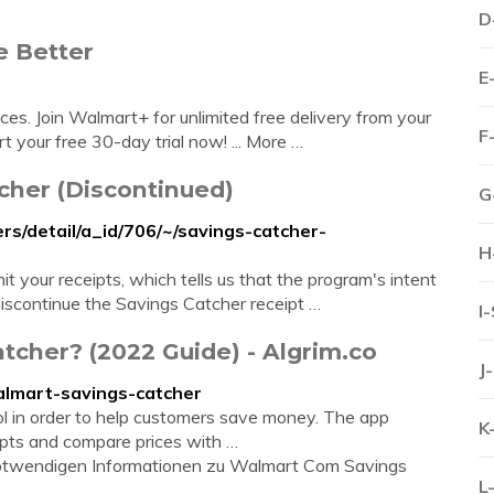
D
e Better
E
s. Join Walmart+ for unlimited free delivery from your
F
t your free 30-day trial now! ... More …
cher (Discontinued)
G
s/detail/a_id/706/~/savings-catcher-
H
your receipts, which tells us that the program's intent
scontinue the Savings Catcher receipt …
I
tcher? (2022 Guide) - Algrim.co
J
almart-savings-catcher
l in order to help customers save money. The app
K
ipts and compare prices with …
e notwendigen Informationen zu Walmart Com Savings
L