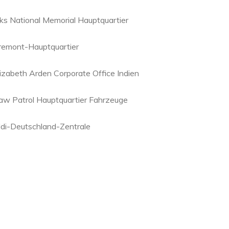
lks National Memorial Hauptquartier
remont-Hauptquartier
lizabeth Arden Corporate Office Indien
aw Patrol Hauptquartier Fahrzeuge
ldi-Deutschland-Zentrale