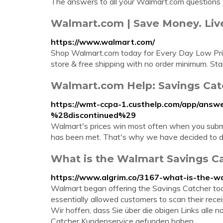
The answers to all your Walmart.com questions
Walmart.com | Save Money. Liv
https://www.walmart.com/
Shop Walmart.com today for Every Day Low Price
store & free shipping with no order minimum. Star
Walmart.com Help: Savings Cat
https://wmt-ccpa-1.custhelp.com/app/answer
%28discontinued%29
Walmart's prices win most often when you submit 
has been met. That's why we have decided to di
What is the Walmart Savings Ca
https://www.algrim.co/3167-what-is-the-w
Walmart began offering the Savings Catcher too
essentially allowed customers to scan their rece
Wir hoffen, dass Sie über die obigen Links all
Catcher Kundenservice gefunden haben.