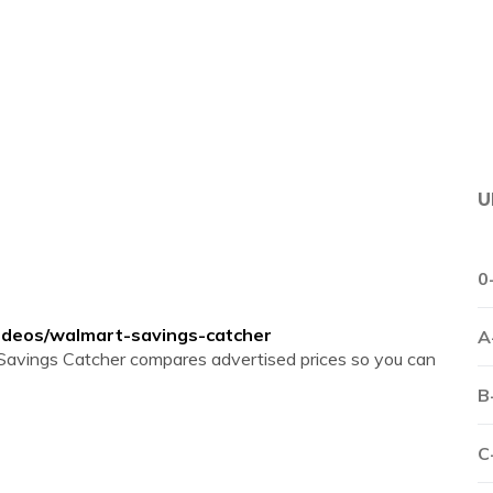
U
0
ideos/walmart-savings-catcher
A
Savings Catcher compares advertised prices so you can
B
C