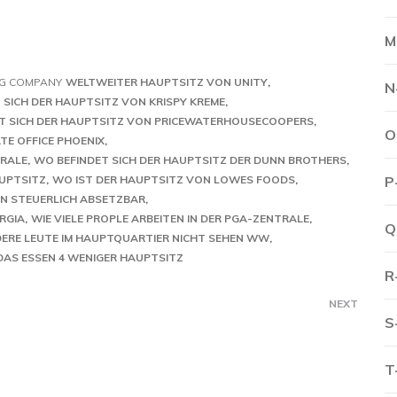
M
GG COMPANY
WELTWEITER HAUPTSITZ VON UNITY
N
 SICH DER HAUPTSITZ VON KRISPY KREME
T SICH DER HAUPTSITZ VON PRICEWATERHOUSECOOPERS
O
E OFFICE PHOENIX
TRALE
WO BEFINDET SICH DER HAUPTSITZ DER DUNN BROTHERS
AUPTSITZ
WO IST DER HAUPTSITZ VON LOWES FOODS
P
ON STEUERLICH ABSETZBAR
RGIA
WIE VIELE PROPLE ARBEITEN IN DER PGA-ZENTRALE
Q
ERE LEUTE IM HAUPTQUARTIER NICHT SEHEN WW
DAS ESSEN 4 WENIGER HAUPTSITZ
R
NEXT
S
T